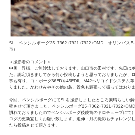
SL ペンシルボーグ25+7362+7921+7922+OMD オリン
市）
＜撮影者のコメント＞
中川 昇様、ご無沙汰しております。山口市の田村です。先日は
た。認定頂きましてから何か投稿しようと思っておりましたが、
事も有り、コ・ボーグ36EDや45EDⅡ、M42ヘリコイドシステム
りました。かわせみやその他の鳥、景色も頑張って撮ってはおり
今回、ペンシルボーグにてSLを撮影しましたところ素晴らしい
稿させて頂きました。ペンシルボーグ25+7362+7921+7922+OM
慣れておりましたのでペンシルボーグ後鏡筒のドロチューブにて
ログの更新宜しくお願い致します。追伸：月の撮影もチャレンジ
たら投稿させて頂きます。