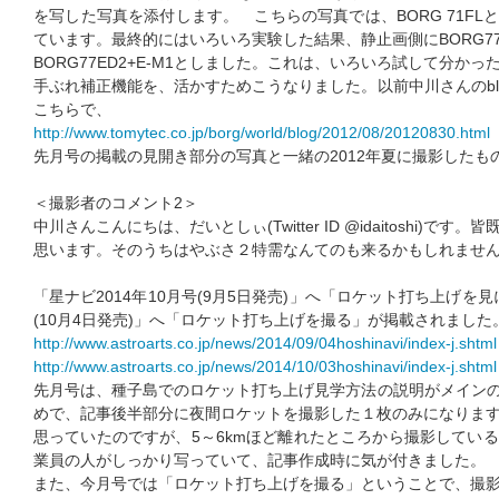
を写した写真を添付します。 こちらの写真では、BORG 71FLと
ています。最終的にはいろいろ実験した結果、静止画側にBORG77ED
BORG77ED2+E-M1としました。これは、いろいろ試して分かっ
手ぶれ補正機能を、活かすためこうなりました。以前中川さんのbl
こちらで、
http://www.tomytec.co.jp/borg/world/blog/2012/08/20120830.html
先月号の掲載の見開き部分の写真と一緒の2012年夏に撮影したも
＜撮影者のコメント2＞
中川さんこんにちは、だいとしぃ(Twitter ID @idaitoshi)
思います。そのうちはやぶさ２特需なんてのも来るかもしれませ
「星ナビ2014年10月号(9月5日発売)」へ「ロケット打ち上げを見
(10月4日発売)」へ「ロケット打ち上げを撮る」が掲載されました
http://www.astroarts.co.jp/news/2014/09/04hoshinavi/index-j.shtml
http://www.astroarts.co.jp/news/2014/10/03hoshinavi/index-j.shtml
先月号は、種子島でのロケット打ち上げ見学方法の説明がメインの
めで、記事後半部分に夜間ロケットを撮影した１枚のみになりま
思っていたのですが、5～6kmほど離れたところから撮影してい
業員の人がしっかり写っていて、記事作成時に気が付きました。
また、今月号では「ロケット打ち上げを撮る」ということで、撮