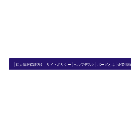
│
│
│
│
│
個人情報保護方針
サイトポリシー
ヘルプデスク
ボーグとは
企業情