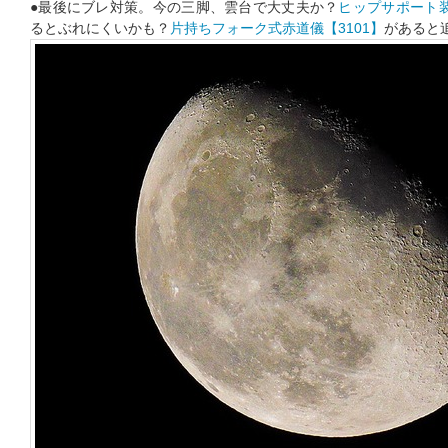
●最後にブレ対策。今の三脚、雲台で大丈夫か？
ヒップサポート装置
るとぶれにくいかも？
片持ちフォーク式赤道儀【3101】
があると