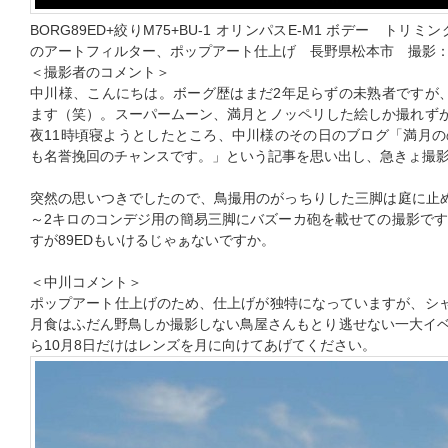
BORG89ED+絞りM75+BU-1 オリンパスE-M1 ボデー ト
のアートフィルター、ポップアート仕上げ 長野県松本市 撮影
＜撮影者のコメント＞
中川様、こんにちは。ボーグ歴はまだ2年足らずの未熟者ですが、
ます（笑）。スーパームーン、満月とノッペリした絵しか撮れずが
夜11時頃寝ようとしたところ、中川様のその日のブログ「満月
も名誉挽回のチャンスです。」という記事を思い出し、急きょ撮
突然の思いつきでしたので、鳥撮用のがっちりした三脚は庭に止
～2キロのコンデジ用の簡易三脚にバズーカ砲を載せての撮影で
すが89EDもいけるじゃぁないですか。
＜中川コメント＞
ポップアート仕上げのため、仕上げが独特になっていますが、シャ
月食はふだん野鳥しか撮影しない鳥屋さんもとり逃せない一大イベ
ら10月8日だけはレンズを月に向けてあげてください。