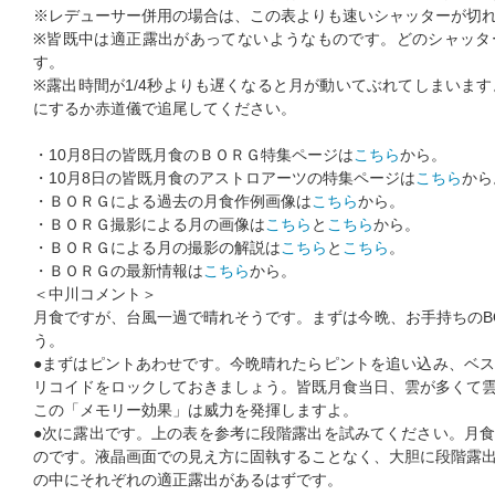
※レデューサー併用の場合は、この表よりも速いシャッターが切
※皆既中は適正露出があってないようなものです。どのシャッタ
す。
※露出時間が1/4秒よりも遅くなると月が動いてぶれてしまいます。
にするか赤道儀で追尾してください。
・10月8日の皆既月食のＢＯＲＧ特集ページは
こちら
から。
・10月8日の皆既月食のアストロアーツの特集ページは
こちら
から
・ＢＯＲＧによる過去の月食作例画像は
こちら
から。
・ＢＯＲＧ撮影による月の画像は
こちら
と
こちら
から。
・ＢＯＲＧによる月の撮影の解説は
こちら
と
こちら
。
・ＢＯＲＧの最新情報は
こちら
から。
＜中川コメント＞
月食ですが、台風一過で晴れそうです。まずは今晩、お手持ちのB
う。
●まずはピントあわせです。今晩晴れたらピントを追い込み、ベ
リコイドをロックしておきましょう。皆既月食当日、雲が多くて
この「メモリー効果」は威力を発揮しますよ。
●次に露出です。上の表を参考に段階露出を試みてください。月
のです。液晶画面での見え方に固執することなく、大胆に段階露
の中にそれぞれの適正露出があるはずです。