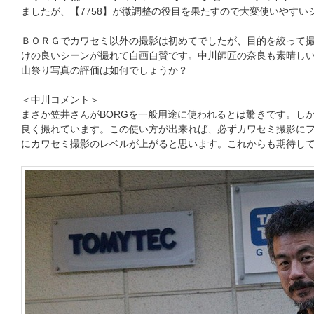
ましたが、【7758】が微調整の役目を果たすので大変使いやすい
ＢＯＲＧでカワセミ以外の撮影は初めてでしたが、目的を絞って
けの良いシーンが撮れて自画自賛です。中川師匠の奈良も素晴し
山祭り写真の評価は如何でしょうか？
＜中川コメント＞
まさか笠井さんがBORGを一般用途に使われるとは驚きです。し
良く撮れています。この使い方が出来れば、必ずカワセミ撮影に
にカワセミ撮影のレベルが上がると思います。これからも期待し