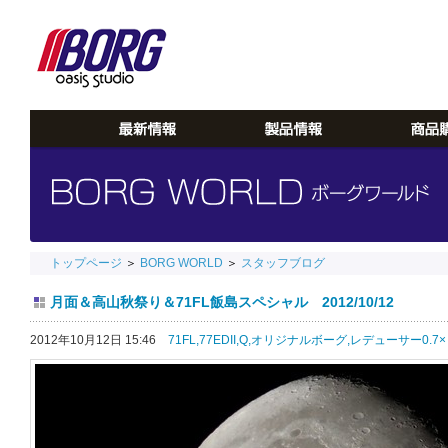
トップページ
＞
BORG WORLD
＞
スタッフブログ
月面＆高山秋祭り＆71FL飯島スペシャル 2012/10/12
2012年10月12日 15:46
71FL,
77EDII,
Q,
オリジナルボーグ,
レデューサー0.7×