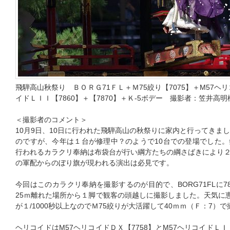
飛騨高山秋祭り ＢＯＲＧ71ＦＬ＋Ｍ75絞り【7075】＋M57ヘリ
イドＬＩＩ【7860】＋【7870】＋Ｋ-5ボデー 撮影者：笠井高明
＜撮影者のコメント＞
10月9日、10日に行われた飛騨高山の秋祭りに家内と行ってきま
のですが、今年は１台が修理中？のようで10台での登場でした
行われるカラクリ奉納は布袋台が行い綱方たちの綱さばきにより
の軍配からのぼり旗が現われる演出は必見です。
今回はこのカラクリ奉納を撮影するのが目的で、BORG71FLに787
25ｍ離れた場所から１脚で観客の頭越しに撮影しました。天気に恵
が１/1000秒以上なのでＭ75絞りが大活躍して40ｍｍ（Ｆ：7）
ヘリコイドはM57ヘリコイドＤＸ【7758】とM57ヘリコイドＬＩ