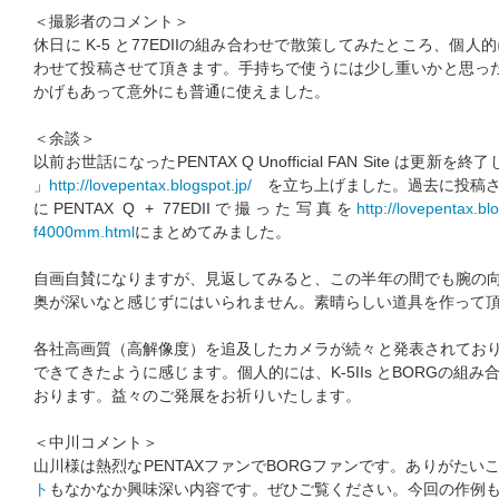
＜撮影者のコメント＞
休日に K-5 と77EDIIの組み合わせで散策してみたところ、個
わせて投稿させて頂きます。手持ちで使うには少し重いかと思った
かげもあって意外にも普通に使えました。
＜余談＞
以前お世話になったPENTAX Q Unofficial FAN Site は更新を終了
」
http://lovepentax.blogspot.jp/
を立ち上げました。過去に投稿
にPENTAX Q + 77EDIIで撮った写真を
http://lovepentax.b
f4000mm.html
にまとめてみました。
自画自賛になりますが、見返してみると、この半年の間でも腕の向
奥が深いなと感じずにはいられません。素晴らしい道具を作って
各社高画質（高解像度）を追及したカメラが続々と発表されており
できてきたように感じます。個人的には、K-5IIs とBORGの組
おります。益々のご発展をお祈りいたします。
＜中川コメント＞
山川様は熱烈なPENTAXファンでBORGファンです。ありがたい
ト
もなかなか興味深い内容です。ぜひご覧ください。今回の作例