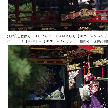
飛騨高山秋祭り ＢＯＲＧ71ＦＬ＋Ｍ75絞り【7075】＋M57ヘリ
イドＬＩＩ【7860】＋【7870】＋Ｋ-5ボデー 撮影者：笠井高明