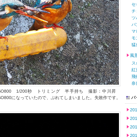
セ
チ
ツ
バ
マ
モ
猛
風
ス
紅
飛
奈
 ISO800 1/200秒 トリミング 半手持ち 撮影：中川昇
ノ用のISO800になっていたので、ぶれてしまいました。失敗作です。
バ
20
20
20
20