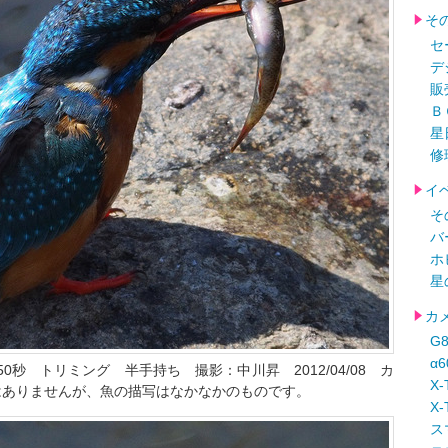
そ
セ
デ
販
Ｂ
星
修
イ
そ
バ
ホ
星
カ
G
α
1/1250秒 トリミング 半手持ち 撮影：中川昇 2012/04/08 カ
X-
はありませんが、魚の描写はなかなかのものです。
X-
ス