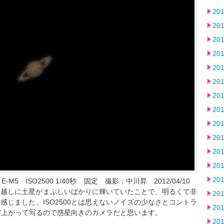
20
20
20
20
20
20
20
20
20
20
20
20
20
＋E-M5 ISO2500 1/40秒 固定 撮影：中川昇 2012/04/10
F越しに土星がまぶしいばかりに輝いていたことで、明るくて非
20
感じました。ISO2500とは思えないノイズの少なさとコントラ
20
び上がって写るので惑星向きのカメラだと思います。
20