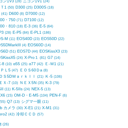
コン1V3
ニコン1V1
(28)
(24)
-Ｔ1
D300
D300S
(50)
(25)
(18)
4
D600
D7000
(41)
(8)
(12)
700・750
D7100
(71)
(12)
800・810
E-3
E-5
(18)
(36)
(64)
P3
E-P5
E-PL1
(28)
(84)
(186)
OS-M
EOS40D
EOS50D
(11)
(23)
(22)
S5DMarkIII
EOS60D
(4)
(14)
OS6D
EOS7D
EOSKissX3
(51)
(44)
(23)
SKissX5
X-Pro１
G7
(24)
(81)
(14)
X-8
α55
α77
Ｅ-Ｍ1
(10)
(25)
(42)
(21)
-ＰＬ5
ＥＯＳ60Ｄa
(47)
(8)
ＯＳ5DＭａｒｋＩＩ
Ｋ-5
(21)
(106)
ＥＸ-7
ＮＥＸ5N
K-3
(10)
(35)
(79)
5II
K-5IIs
NEX-5
(11)
(24)
(13)
EX6
OM-D・E-M5
PEN-F
(15)
(104)
(6)
Q7
シグマ一眼
(55)
(13)
(11)
eb カメラ
X-E1
X-M1
(30)
(21)
(31)
pro2
冷却ＣＣＤ
(42)
(57)
物
(26)