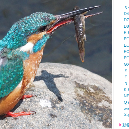
ニ
Ｘ
D
D
D
E-
E
EO
E
EO
G
Ｅ
Ｅ
Ｎ
K-
N
Q
w
X-
動