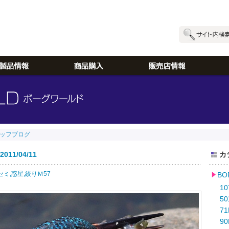
ッフブログ
1/04/11
カ
セミ,
惑星,
絞りＭ57
B
10
50
71
90