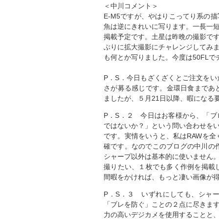
＜中川コメント＞
E-M5ですが、やはりこってり系の
魚は逆にきれいに写ります。一長一
掲載予定です。土星は昨晩の撮影で
ぶりに拡大撮影にチャレンジしてみ
も何とか写りました。今度は50FL
P．S．今日もざくざくとご注文を
さが募る感じです。金環日食まであ
ましたが、５月21日以降、暇になる
P．S．２ 今日はお客様から、「
ではないか？」という問い合わせを
です。実情をいうと、私はRAWを全
確です。なのでこのブログの中川の作
シャープ以外は基本的に使いません
撮りたい、１枚でも多く作例を掲載
間暇をかければ、もっと凄い画像が
P．S．３ いずれにしても、シャ
「ブレを防ぐ」ことの２点に尽きま
力の高いデジカメを使用することと