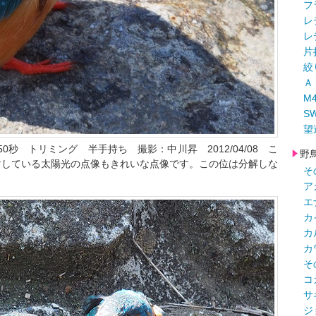
フ
レ
レ
片
絞
Ａ
M
S
望
1/1250秒 トリミング 半手持ち 撮影：中川昇 2012/04/08 こ
野
射している太陽光の点像もきれいな点像です。この位は分解しな
そ
。
ア
エ
カ
カ
カ
そ
コ
サ
ジ