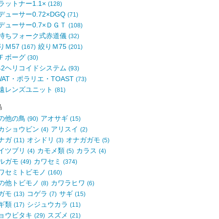
ラットナー1.1×
(128)
デューサー0.72×DGQ
(71)
デューサー0.7×ＤＧＴ
(108)
持ちフォーク式赤道儀
(32)
りＭ57
絞りＭ75
(167)
(201)
Ｆボーグ
(30)
42ヘリコイドシステム
(93)
WAT・ポラリエ・TOAST
(73)
遠レンズユニット
(81)
鳥
の他の鳥
アオサギ
(90)
(15)
カショウビン
アリスイ
(4)
(2)
ナガ
オシドリ
オナガガモ
(11)
(3)
(5)
イツブリ
カモメ類
カラス
(4)
(5)
(4)
ルガモ
カワセミ
(49)
(374)
ワセミトビモノ
(160)
の他トビモノ
カワラヒワ
(8)
(6)
ガモ
コゲラ
サギ
(13)
(7)
(15)
ギ類
シジュウカラ
(17)
(11)
ョウビタキ
スズメ
(29)
(21)