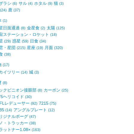
ザラシ
サル
ホタル
猫
(6)
(4)
(9)
(3)
鹿
(24)
(37)
体
(1)
星日面通過
金星食
太陽
(8)
(2)
(125)
宙ステーション・ロケット
(18)
星
惑星
日食
(29)
(59)
(34)
雲・星団
星座
月面
(215)
(19)
(320)
食
(38)
物
(17)
カイツリー
城
(14)
(3)
材
(8)
ックピニオン接眼部
カーボン
(8)
(25)
75ヘリコイド
(30)
5FLレデューサー
7215
(92)
(75)
85
アングルプレート
(14)
(12)
リジナルボーグ
(47)
ノ・トラッカー
(38)
ラットナー1.08×
(163)