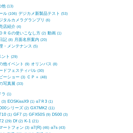
の他
(13)
ール
デジカメ新製品テスト
(106)
(53)
ジタルカメラグランプリ
(6)
売店紹介
(4)
ＯＲＧの使いこなし方
動画
(2)
(1)
日記
月面名所案内
(8)
(20)
理・メンテナンス
(5)
ベント
(29)
の他イベント
オリンパス
(9)
(8)
ードフェスティバル
(30)
ビーショー
ＣＰ＋
(3)
(48)
の写真展
(33)
メラ
(1)
8
EOSKissX9
α7Ｒ3
(3)
(1)
(1)
6000シリーズ
GX7MK2
(2)
(11)
T10
GF7
GFX50S
D500
(1)
(2)
(9)
(3)
T2
Df
K-1
(29)
(2)
(21)
マートフォン
α7(R)
α7s
(3)
(46)
(43)