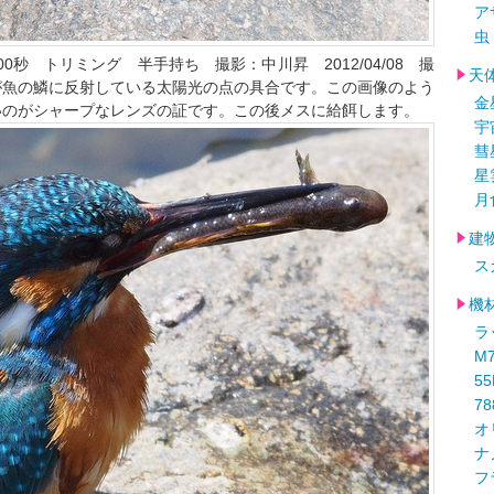
ア
虫
1/1000秒 トリミング 半手持ち 撮影：中川昇 2012/04/08 撮
天
が魚の鱗に反射している太陽光の点の具合です。この画像のよう
金
いのがシャープなレンズの証です。この後メスに給餌します。
宇
彗
星
月
建
ス
機
ラ
M
5
78
オ
ナ
フ