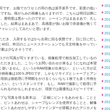
20
描写です。お陰でカワセミの羽の色は派手派手です。彩度の低い
20
短ですね。桜がらみの画像もありますので、こちらは明日以降に
す。透明度は悪かったのですが、シーイングはまあまあで、久し
20
ました。結果はまあまあで、高感度が強いお陰で赤道儀が無くて
20
でチャレンジしてみたいと思います。
20
いただき、入荷するそばから出荷に回る状態です。日に日に忙し
20
と40日。昨日のニュースステーションでも天文特集をやってい
20
要素は少なさそうです。
20
ブログの写真が写りすぎている。画像処理で相当加工しているの
20
いただきました。こういうお問い合わせが来るようになれば本望
20
く使いません。というかRAW現像が出来ない、といった方が正
例画像は100％JPEGです。しかもリサイズとシャープとアン
20
。現状は後処理に手間暇をかけるくらいなら１枚でも多く作例を
20
したい、というスタンスです。もし、RAWで撮影して処理に手
20
得られるのかもしれませんが、現状では最優先はスピードです。
20
ープな写真を得る基本は、「正確にピントをあわせる」ことと
20
す。ピントあわせは、シャープなレンズを使用することと、解像
、ピントあわせがしやすいファインダーが搭載されたデジカメを
20