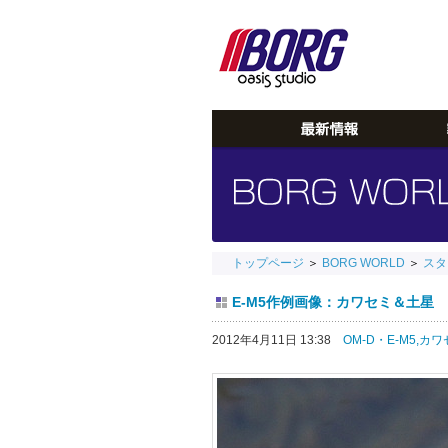
トップページ
＞
BORG WORLD
＞
スタ
E-M5作例画像：カワセミ＆土星 201
2012年4月11日 13:38
OM-D・E-M5,
カワ