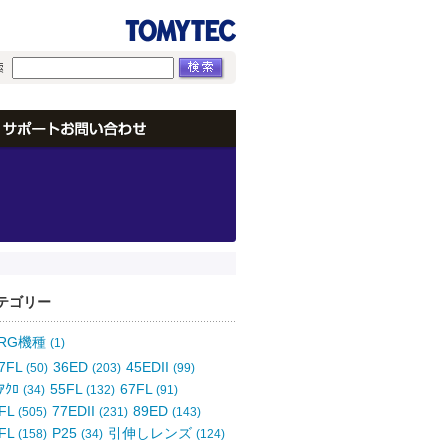
テゴリー
ORG機種
(1)
7FL
36ED
45EDII
(50)
(203)
(99)
ｱｸﾛ
55FL
67FL
(34)
(132)
(91)
FL
77EDII
89ED
(505)
(231)
(143)
FL
P25
引伸しレンズ
(158)
(34)
(124)