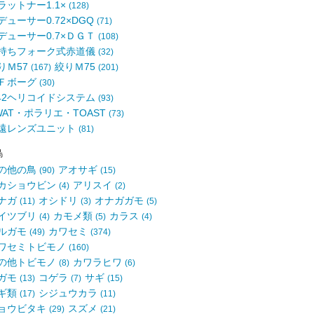
ラットナー1.1×
(128)
デューサー0.72×DGQ
(71)
デューサー0.7×ＤＧＴ
(108)
持ちフォーク式赤道儀
(32)
りＭ57
絞りＭ75
(167)
(201)
Ｆボーグ
(30)
42ヘリコイドシステム
(93)
WAT・ポラリエ・TOAST
(73)
遠レンズユニット
(81)
鳥
の他の鳥
アオサギ
(90)
(15)
カショウビン
アリスイ
(4)
(2)
ナガ
オシドリ
オナガガモ
(11)
(3)
(5)
イツブリ
カモメ類
カラス
(4)
(5)
(4)
ルガモ
カワセミ
(49)
(374)
ワセミトビモノ
(160)
の他トビモノ
カワラヒワ
(8)
(6)
ガモ
コゲラ
サギ
(13)
(7)
(15)
ギ類
シジュウカラ
(17)
(11)
ョウビタキ
スズメ
(29)
(21)