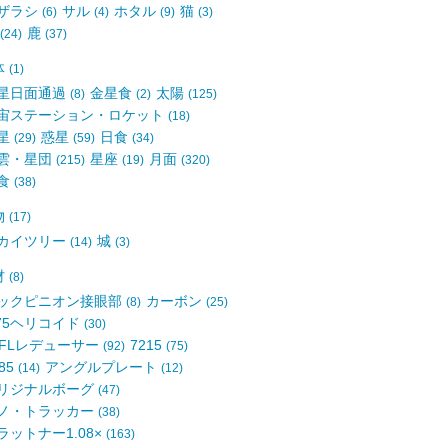
ザラシ
サル
ホタル
猫
(6)
(4)
(9)
(3)
鹿
(24)
(37)
体
(1)
星日面通過
金星食
太陽
(8)
(2)
(125)
宙ステーション・ロケット
(18)
星
惑星
日食
(29)
(59)
(34)
雲・星団
星座
月面
(215)
(19)
(320)
食
(38)
物
(17)
カイツリー
城
(14)
(3)
材
(8)
ックピニオン接眼部
カーボン
(8)
(25)
75ヘリコイド
(30)
5FLレデューサー
7215
(92)
(75)
85
アングルプレート
(14)
(12)
リジナルボーグ
(47)
ノ・トラッカー
(38)
ラットナー1.08×
(163)