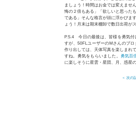
ましょう！時間はお金では変えませ
悔の２倍もある」「欲しいと思った
である」そんな格言が頭に浮かびま
ょう！月末は期末棚卸で数日出荷が
P.S.4 今日の最後は、皆様を勇
すが、50FLユーザーのMさんのブ
作り出しては、天体写真を楽しまれ
すね。勇気をもらいました。
勇気百
に楽しそうに星雲・星団、月、惑星
＜ 次の