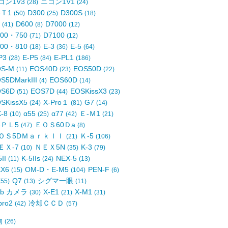
コン1V3
ニコン1V1
(28)
(24)
-Ｔ1
D300
D300S
(50)
(25)
(18)
4
D600
D7000
(41)
(8)
(12)
700・750
D7100
(71)
(12)
800・810
E-3
E-5
(18)
(36)
(64)
P3
E-P5
E-PL1
(28)
(84)
(186)
OS-M
EOS40D
EOS50D
(11)
(23)
(22)
S5DMarkIII
EOS60D
(4)
(14)
OS6D
EOS7D
EOSKissX3
(51)
(44)
(23)
SKissX5
X-Pro１
G7
(24)
(81)
(14)
X-8
α55
α77
Ｅ-Ｍ1
(10)
(25)
(42)
(21)
-ＰＬ5
ＥＯＳ60Ｄa
(47)
(8)
ＯＳ5DＭａｒｋＩＩ
Ｋ-5
(21)
(106)
ＥＸ-7
ＮＥＸ5N
K-3
(10)
(35)
(79)
5II
K-5IIs
NEX-5
(11)
(24)
(13)
EX6
OM-D・E-M5
PEN-F
(15)
(104)
(6)
Q7
シグマ一眼
(55)
(13)
(11)
eb カメラ
X-E1
X-M1
(30)
(21)
(31)
pro2
冷却ＣＣＤ
(42)
(57)
物
(26)