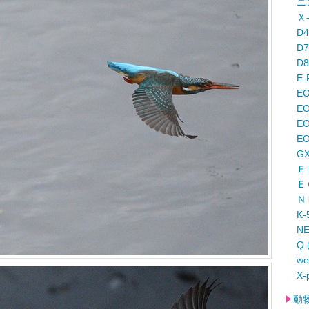
ニ
Ｘ
D
D
D
E-
E
EO
E
EO
G
Ｅ
Ｅ
Ｎ
K-
N
Q
w
X-
動