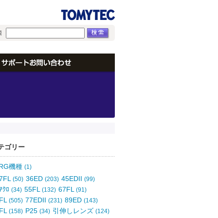
テゴリー
ORG機種
(1)
7FL
36ED
45EDII
(50)
(203)
(99)
ｱｸﾛ
55FL
67FL
(34)
(132)
(91)
FL
77EDII
89ED
(505)
(231)
(143)
FL
P25
引伸しレンズ
(158)
(34)
(124)