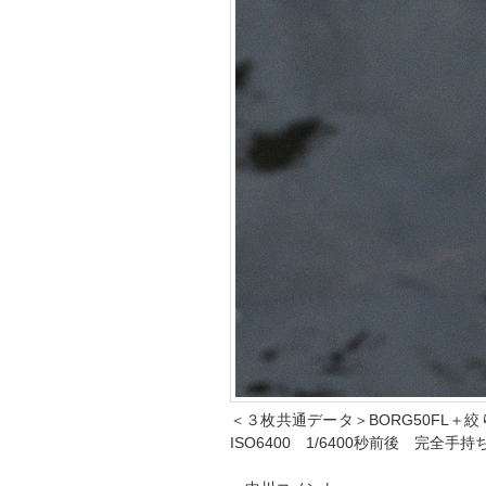
＜３枚共通データ＞BORG50FL＋絞
ISO6400 1/6400秒前後 完全手