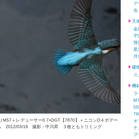
ア
虫
天
金
宇
彗
星
月
建
ス
機
ラ
M
5
78
りM57＋レデューサー0.7×DGT【7870】＋ニコンD４ボデー
オ
持ち 2012/03/18 撮影：中川昇 ３枚ともトリミング
ナ
フ