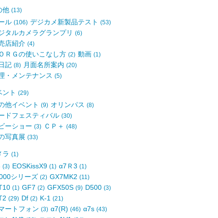
の他
(13)
ール
デジカメ新製品テスト
(106)
(53)
ジタルカメラグランプリ
(6)
売店紹介
(4)
ＯＲＧの使いこなし方
動画
(2)
(1)
日記
月面名所案内
(8)
(20)
理・メンテナンス
(5)
ベント
(29)
の他イベント
オリンパス
(9)
(8)
ードフェスティバル
(30)
ビーショー
ＣＰ＋
(3)
(48)
の写真展
(33)
メラ
(1)
8
EOSKissX9
α7Ｒ3
(3)
(1)
(1)
6000シリーズ
GX7MK2
(2)
(11)
T10
GF7
GFX50S
D500
(1)
(2)
(9)
(3)
T2
Df
K-1
(29)
(2)
(21)
マートフォン
α7(R)
α7s
(3)
(46)
(43)