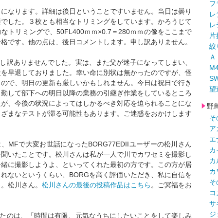
フ
トになります。詳細は後日ということですいません。当日は曇り
レ
適でした。３枚とも相当なトリミングをしています。かろうじて
レ
リミングで、50FL400ｍｍ×0.7＝280ｍｍの像をここまで
片
合格です。他の点は、後日コメントします。申し訳ありません。
絞
Ａ
、申し訳ありませんでした。実は、また父が迷子になってしまい、
M
社を早退しておりました。幸い命に別状は無かったのですが、怪
S
くので、明日の更新も厳しいかもしれません。今日は祝日で行き
望
出勤して部下への明日以降の業務の引継ぎ作業をしているところ
たが、今後の状況によってはしかるべき対応を迫られることにな
野
まざまなテストが滞る可能性もあります。ご迷惑をおかけします
そ
ア
エ
、MFで大変お世話になったBORG77EDIIユーザーの松川さん
カ
を聞いたことです。松川さんは私が一人で川でカワセミを撮影し
カ
一緒に撮影しようよ、といってくれた最初の方です。この方が居
カ
しれないというくらい、BORGを高く評価いただき、私に自信を
そ
う。松川さん。
松川さんの最後の投稿作品はこちら
。ご冥福をお
コ
サ
ジ
感じたのは、「時間は有限、元気なうちにしたいことをして楽しみ