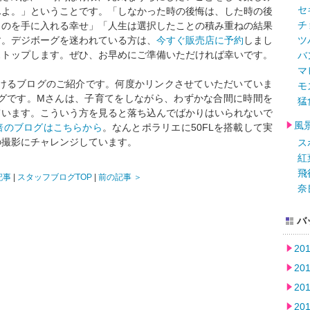
セ
んよ。」ということです。「しなかった時の後悔は、した時の後
チ
ものを手に入れる幸せ」「人生は選択したことの積み重ねの結果
す。デジボーグを迷われている方は、
今すぐ販売店に予約
しまし
ツ
ストップします。ぜひ、お早めにご準備いただければ幸いです。
バ
マ
気付けるブログのご紹介です。何度かリンクさせていただいていま
モ
ログです。Mさんは、子育てをしながら、わずかな合間に時間を
猛
ています。こういう方を見ると落ち込んでばかりはいられないで
風
倍のブログはこちらから
。なんとポラリエに50FLを搭載して実
の撮影にチャレンジしています。
ス
紅
飛
記事
|
スタッフブログTOP
|
前の記事 ＞
奈
バ
20
20
20
20