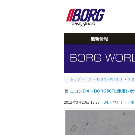
トップページ
＞
BORG WORLD
＞
スタ
ニコンD４＋BORG50FL使用レポート
2012年3月20日 13:37
D4,
カワセミトビモ