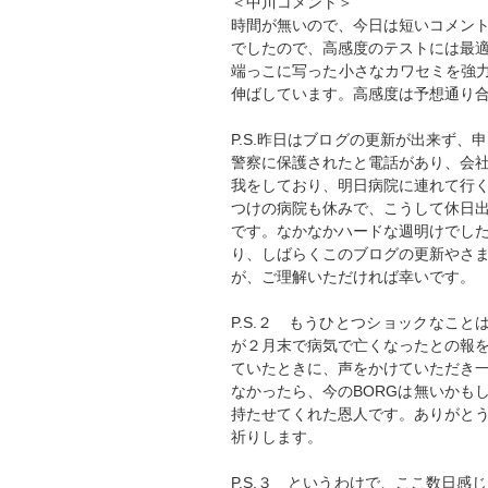
＜中川コメント＞
時間が無いので、今日は短いコメン
でしたので、高感度のテストには最
端っこに写った小さなカワセミを強力なト
伸ばしています。高感度は予想通り
P.S.昨日はブログの更新が出来ず
警察に保護されたと電話があり、会
我をしており、明日病院に連れて行
つけの病院も休みで、こうして休日
です。なかなかハードな週明けでし
り、しばらくこのブログの更新やさ
が、ご理解いただければ幸いです。
P.S.２ もうひとつショックなことは
が２月末で病気で亡くなったとの報
ていたときに、声をかけていただき
なかったら、今のBORGは無いかも
持たせてくれた恩人です。ありがと
祈りします。
P.S.３ というわけで、ここ数日