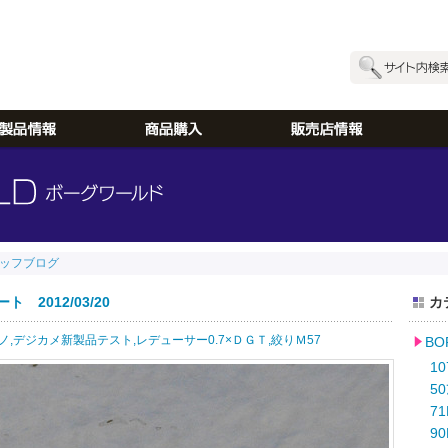
ッフブログ
 2012/03/20
カ
ノ,
デジカメ新製品テスト,
レデューサー0.7×ＤＧＴ,
絞りＭ57
B
10
50
71
90