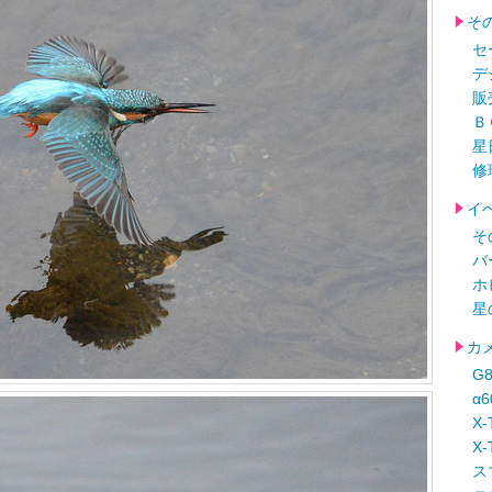
そ
セ
デ
販
Ｂ
星
修
イ
そ
バ
ホ
星
カ
G
α
X-
X-
ス