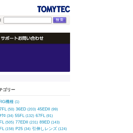
テゴリー
ORG機種
(1)
7FL
36ED
45EDII
(50)
(203)
(99)
ｱｸﾛ
55FL
67FL
(34)
(132)
(91)
FL
77EDII
89ED
(505)
(231)
(143)
FL
P25
引伸しレンズ
(158)
(34)
(124)