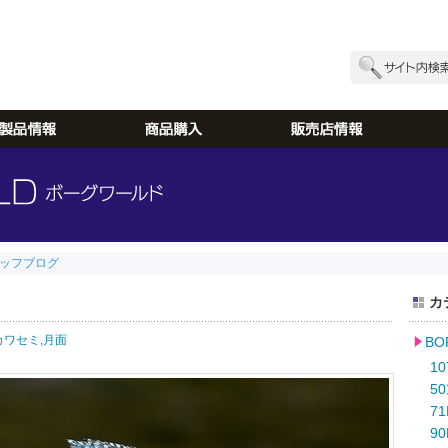
ッフブログ
カ
カワセミ,
月面
B
10
50
71
90