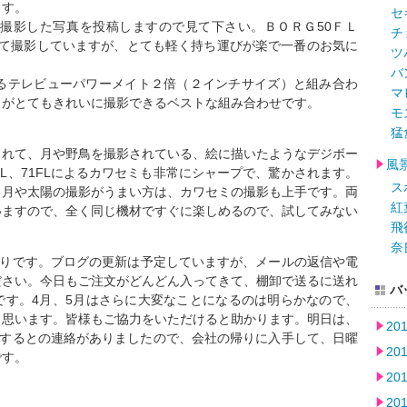
ます。
セ
で撮影した写真を投稿しますので見て下さい。ＢＯＲＧ50ＦＬ
チ
わせて撮影していますが、とても軽く持ち運びが楽で一番のお気に
ツ
バ
あるテレビューパワーメイト２倍（２インチサイズ）と組み合わ
マ
月がとてもきれいに撮影できるベストな組み合わせです。
モ
猛
購入されて、月や野鳥を撮影されている、絵に描いたようなデジボー
風
FL、71FLによるカワセミも非常にシャープで、驚かされます。
ス
り月や太陽の撮影がうまい方は、カワセミの撮影も上手です。両
紅
いますので、全く同じ機材ですぐに楽しめるので、試してみない
飛
奈
り浸りです。ブログの更新は予定していますが、メールの返信や電
ださい。今日もご注文がどんどん入ってきて、棚卸で送るに送れ
バ
です。4月、5月はさらに大変なことになるのは明らかなので、
と思います。皆様もご協力をいただけると助かります。明日は、
20
荷するとの連絡がありましたので、会社の帰りに入手して、日曜
20
です。
20
20