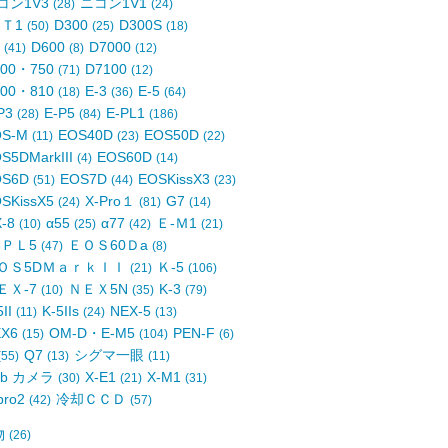
コン1V3
ニコン1V1
(28)
(24)
-Ｔ1
D300
D300S
(50)
(25)
(18)
4
D600
D7000
(41)
(8)
(12)
700・750
D7100
(71)
(12)
800・810
E-3
E-5
(18)
(36)
(64)
P3
E-P5
E-PL1
(28)
(84)
(186)
OS-M
EOS40D
EOS50D
(11)
(23)
(22)
S5DMarkIII
EOS60D
(4)
(14)
OS6D
EOS7D
EOSKissX3
(51)
(44)
(23)
SKissX5
X-Pro１
G7
(24)
(81)
(14)
X-8
α55
α77
Ｅ-Ｍ1
(10)
(25)
(42)
(21)
-ＰＬ5
ＥＯＳ60Ｄa
(47)
(8)
ＯＳ5DＭａｒｋＩＩ
Ｋ-5
(21)
(106)
ＥＸ-7
ＮＥＸ5N
K-3
(10)
(35)
(79)
5II
K-5IIs
NEX-5
(11)
(24)
(13)
EX6
OM-D・E-M5
PEN-F
(15)
(104)
(6)
Q7
シグマ一眼
(55)
(13)
(11)
eb カメラ
X-E1
X-M1
(30)
(21)
(31)
pro2
冷却ＣＣＤ
(42)
(57)
物
(26)