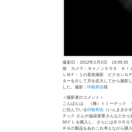
撮影日：2012年2月3日 19:09:
放 カメラ：キャノンＥＯＳ Ｋｉ
ＬＭＦ－１の直焦撮影 ビクセンＧ
ターを介して月を拡大してから撮影
した。撮影：
印牧和吉
様
＜撮影者のコメント＞
こんばんは、 （株）トミーテック
に住んでいる
印牧和吉
（いんまきか
テック さんや協栄産業さんなどか
50ＦＬを購入し、さらにはＢＯＲＧ
ＲＧの製品をあれこれ考えながら購