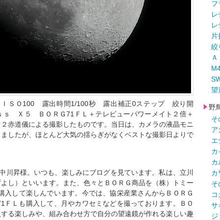
フ
レ
レ
片
絞
Ａ
M
S
望
35 ＩＳＯ100 露出時間1/100秒 露出補正0ステップ 絞り開
野
ｓｓ Ｘ５ ＢＯＲＧ71ＦＬ＋テレビューパワーメイト２倍＋
そ
Ｐ２赤道儀による撮影したものです。当日は、カメラの液晶モニ
ア
しましたが、ほとんど大気の揺らぎがなくベストな撮影日よりで
エ
カ
カ
 中川昇様。いつも、楽しみにブログを見ています。私は、立川
カ
ずよし）といいます。また、色々とＢＯＲＧ商品を（株）トミー
そ
ら購入して楽しんでいます。今では、協栄産業さんからＢＯＲＧ
コ
71ＦＬも購入して、月やカワセミなどを撮っております。ＢＯ
サ
入する楽しみや、組み合わせ方で自分の望遠鏡が作れる楽しい趣
ジ