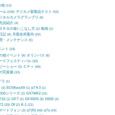
の他
(13)
ール
デジカメ新製品テスト
(106)
(53)
ジタルカメラグランプリ
(6)
売店紹介
(4)
ＯＲＧの使いこなし方
動画
(2)
(1)
日記
月面名所案内
(8)
(20)
理・メンテナンス
(5)
ベント
(29)
の他イベント
オリンパス
(9)
(8)
ードフェスティバル
(30)
ビーショー
ＣＰ＋
(3)
(48)
の写真展
(33)
メラ
(1)
8
EOSKissX9
α7Ｒ3
(3)
(1)
(1)
6000シリーズ
GX7MK2
(2)
(11)
T10
GF7
GFX50S
D500
(1)
(2)
(9)
(3)
T2
Df
K-1
(29)
(2)
(21)
マートフォン
α7(R)
α7s
(3)
(46)
(43)