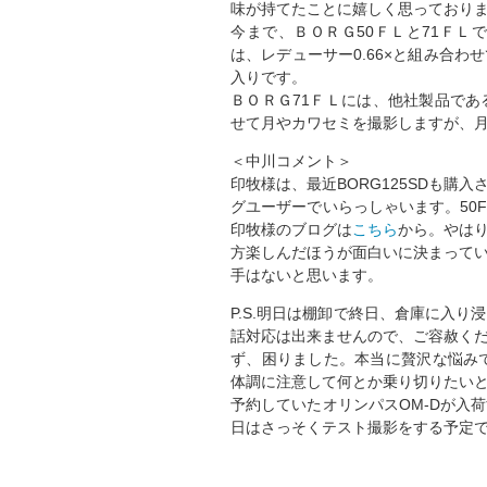
味が持てたことに嬉しく思っており
今まで、ＢＯＲＧ50ＦＬと71ＦＬ
は、レデューサー0.66×と組み合
入りです。
ＢＯＲＧ71ＦＬには、他社製品で
せて月やカワセミを撮影しますが、
＜中川コメント＞
印牧様は、最近BORG125SDも
グユーザーでいらっしゃいます。50
印牧様のブログは
こちら
から。やは
方楽しんだほうが面白いに決まって
手はないと思います。
P.S.明日は棚卸で終日、倉庫に入
話対応は出来ませんので、ご容赦く
ず、困りました。本当に贅沢な悩み
体調に注意して何とか乗り切りたい
予約していたオリンパスOM-Dが入
日はさっそくテスト撮影をする予定