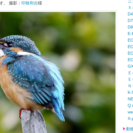
ニ
す。 撮影：
印牧和吉
様
Ｘ
D
D
D
E-
E
EO
E
EO
G
Ｅ
Ｅ
Ｎ
K-
N
Q
w
X-
動