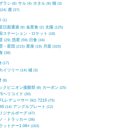
ザラシ
サル
ホタル
猫
(6)
(4)
(9)
(3)
鹿
(24)
(37)
体
(1)
星日面通過
金星食
太陽
(8)
(2)
(125)
宙ステーション・ロケット
(18)
星
惑星
日食
(29)
(59)
(34)
雲・星団
星座
月面
(215)
(19)
(320)
食
(38)
物
(17)
カイツリー
城
(14)
(3)
材
(8)
ックピニオン接眼部
カーボン
(8)
(25)
75ヘリコイド
(30)
5FLレデューサー
7215
(92)
(75)
85
アングルプレート
(14)
(12)
リジナルボーグ
(47)
ノ・トラッカー
(38)
ラットナー1.08×
(163)