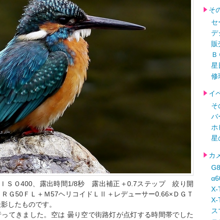
そ
セ
デ
販
Ｂ
星
修
イ
そ
バ
ホ
星
カ
G
α
28 ＩＳＯ400、露出時間1/8秒 露出補正＋0.7ステップ 絞り開
X-
Ｇ50ＦＬ＋Ｍ57ヘリコイドＬⅡ＋レデューサー0.66×ＤＧＴ
X-
撮影したものです。
ス
行ってきました。空は 曇り空で街路灯が点灯する時間帯でした