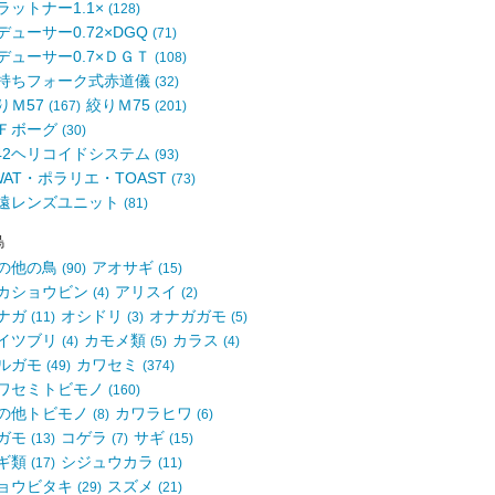
ラットナー1.1×
(128)
デューサー0.72×DGQ
(71)
デューサー0.7×ＤＧＴ
(108)
持ちフォーク式赤道儀
(32)
りＭ57
絞りＭ75
(167)
(201)
Ｆボーグ
(30)
42ヘリコイドシステム
(93)
WAT・ポラリエ・TOAST
(73)
遠レンズユニット
(81)
鳥
の他の鳥
アオサギ
(90)
(15)
カショウビン
アリスイ
(4)
(2)
ナガ
オシドリ
オナガガモ
(11)
(3)
(5)
イツブリ
カモメ類
カラス
(4)
(5)
(4)
ルガモ
カワセミ
(49)
(374)
ワセミトビモノ
(160)
の他トビモノ
カワラヒワ
(8)
(6)
ガモ
コゲラ
サギ
(13)
(7)
(15)
ギ類
シジュウカラ
(17)
(11)
ョウビタキ
スズメ
(29)
(21)