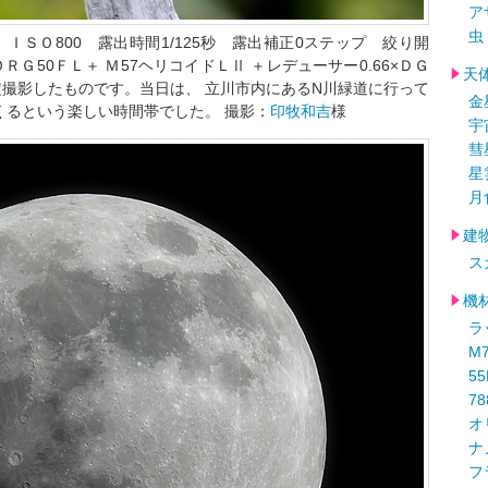
ア
虫
:54 ＩＳＯ800 露出時間1/125秒 露出補正0ステップ 絞り開
Ｇ50ＦＬ＋ Ｍ57ヘリコイドＬⅡ ＋レデューサー0.66×ＤＧ
天
撮影したものです。当日は、 立川市内にあるN川緑道に行って
金
くるという楽しい時間帯でした。 撮影：
印牧和吉
様
宇
彗
星
月
建
ス
機
ラ
M
5
78
オ
ナ
フ