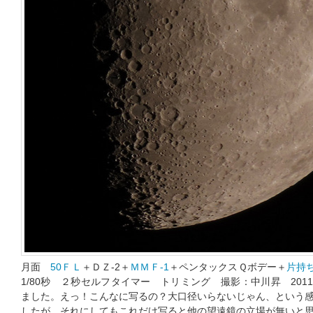
月面
50ＦＬ
＋ＤＺ-2＋
ＭＭＦ-1
＋ペンタックスＱボデー＋
片持
1/80秒 ２秒セルフタイマー トリミング 撮影：中川昇 2011
ました。えっ！こんなに写るの？大口径いらないじゃん、という
したが、それにしてもこれだけ写ると他の望遠鏡の立場が無いと