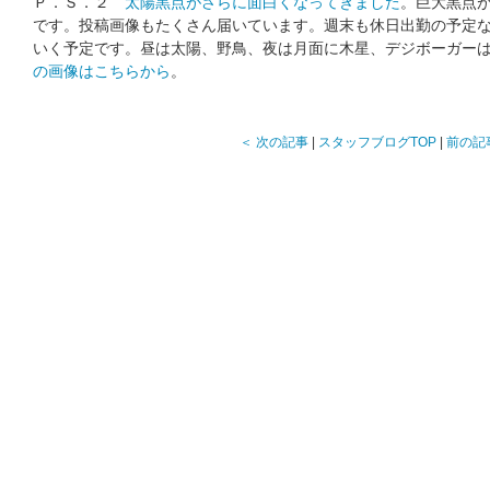
Ｐ．Ｓ．２
太陽黒点がさらに面白くなってきました
。巨大黒点
です。投稿画像もたくさん届いています。週末も休日出勤の予定
いく予定です。昼は太陽、野鳥、夜は月面に木星、デジボーガー
の画像はこちらから
。
＜ 次の記事
|
スタッフブログTOP
|
前の記