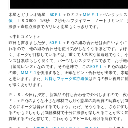
木星とガリレオ衛星
50ＦＬ
＋ＤＺ-2＋
ＭＭＦ-1
＋ペンタックス
儀
ＩＳＯ800 1/6秒 ２秒セルフタイマー ノートリミング 撮影
撮影＋直焦点撮影でガリレオ衛星もくっきりです。
＜中川コメント＞
昨日も書きましたが、
50ＦＬ
＋ＰＱの組み合わせは面白いように
れるので、他の組み合わせを使う気がしなくなるほどです。よほ
く、ボーグが目指しているのは、重くて大袈裟な望遠鏡でなく、
ンズは素晴らしく良くて、パーツもカスタマイズできて、お手軽
（望遠レンズ）なのです。その意味で、この
50ＦＬ
＋ＰＱの組み
の際、
ＭＭＦ-1
を併用すると、正確なピント合わせが出来て、素
と思います。また、
片持ちフォーク式赤道儀
はＰＱの狭い視野に
が凄くあがります。
Ｐ．Ｓ．今日は夕方、新製品の打ち合わせで外出しますので、夜
ＦＬ＋ＰＱのような小さな機材でも月や惑星の高画質の写真がお
さらにボーグは普及するでしょう。ただ、そうなると、さらに忙
るのかも？しかしお気軽機材で十分に撮影が楽しめることが広く
貢献するのだと信じて、これからもアピールし続ける所存です。