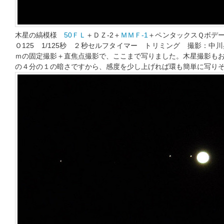
木星の縞模様
50ＦＬ
＋ＤＺ-2＋
ＭＭＦ-1
＋ペンタックスＱボデ
Ｏ125 1/125秒 ２秒セルフタイマー トリミング 撮影：中川昇 
ｍの固定撮影＋直焦点撮影で、ここまで写りました。木星撮影も
の４分の１の暗さですから、感度を少し上げれば環も簡単に写り