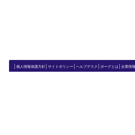
│
│
│
│
│
個人情報保護方針
サイトポリシー
ヘルプデスク
ボーグとは
企業情