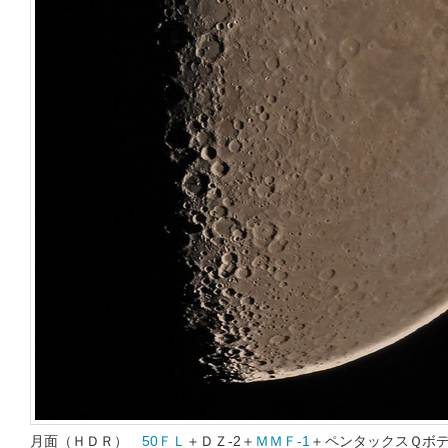
月面（ＨＤＲ）
50ＦＬ
＋ＤＺ-2＋
ＭＭＦ-1
＋ペンタックスＱボ