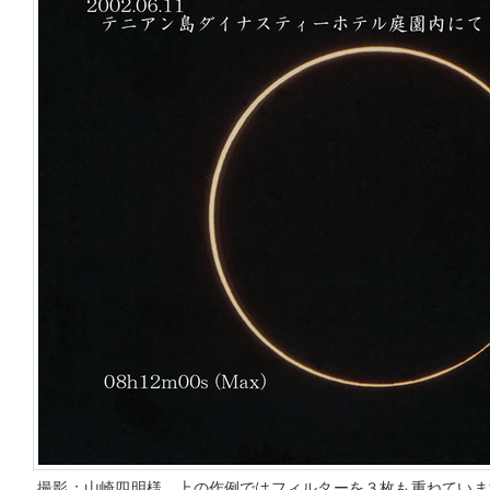
撮影：山崎四明様 上の作例ではフィルターを３枚も重ねていま