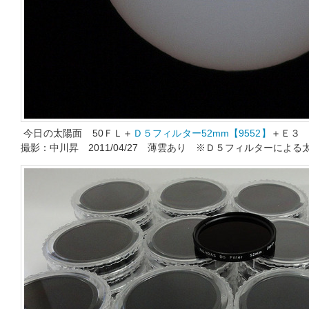
今日の太陽面 50ＦＬ＋
Ｄ５フィルター52mm【9552】
＋Ｅ３ 
撮影：中川昇 2011/04/27 薄雲あり ※Ｄ５フィルターによ