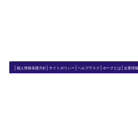
│
│
│
│
│
個人情報保護方針
サイトポリシー
ヘルプデスク
ボーグとは
企業情