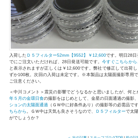
入荷した
Ｄ５フィルター52mm【9552】￥12,600
です。明日28日
でにご注文いただければ、28日発送可能です。
今すぐこちらから
と表示されますが正しくは￥12,600です。弊社で修正して出荷
ずか100枚。次回の入荷は未定です。※本製品は太陽面撮影専用
ご注意ください。
＜中川コメント＞震災の影響でどうなるかと思いましたが、何と
年５月の金環日食
の撮影をはじめとして、金星の日面通過の撮影
ションの太陽面通過
（ＧＷ中に好条件あり）の撮影等の必需品で
ちらから
。ＧＷ中は天気も良さそうなので、
Ｄ５フィルター
で太
がでしょうか？
＜ 次の記事
|
スタッフブログTOP
|
前の記