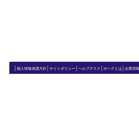
│
│
│
│
│
個人情報保護方針
サイトポリシー
ヘルプデスク
ボーグとは
企業情