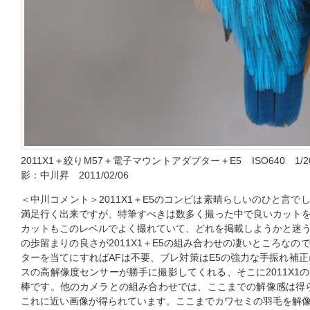
2011X1＋絞りM57＋電子マウントアダプター＋E5 ISO640 
影：中川昇 2011/02/06
＜中川コメント＞2011X1＋E5のコンビは素晴らしいのひと言
満足行く出来ですが、特筆すべきは数多く撮った中で良いカット
カットもこのレベルでよく撮れていて、どれを掲載しようかと迷
の歩留まりの良さが2011X1＋E5の組み合わせの凄いところな
ターを当てにすればAFは不要、ブレ対策はE5の強力な手振れ補正
スの高解像度センサーが勝手に撮影してくれる、そこに2011X1
棒です。他のカメラとの組み合わせでは、ここまでの解像感は得ら
これに近い画像が得られています。ここまでカワセミの羽毛を解