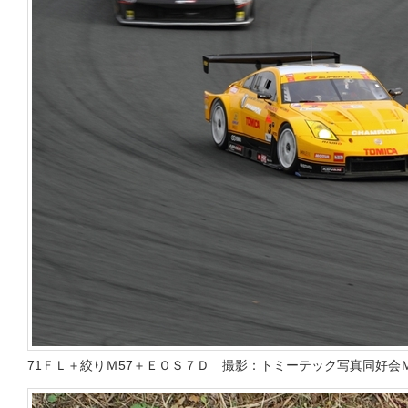
71ＦＬ＋絞りＭ57＋ＥＯＳ７Ｄ 撮影：トミーテック写真同好会Ｍ 201