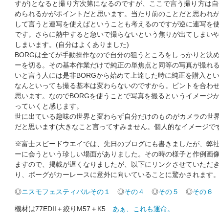
すが)となると撮り方次第になるのですが、ここで言う撮り方は
められるかがポイントだと思います。当たり前のことだと思われ
して言うと連写を使えばということも考えるのですが逆に連写を
です。さらに熱中すると急いで撮らないという焦りが出てしまい
しまいます。(自分はよくありました)
BORGは全てが手動操作なので自分の狙うところをしっかりと決
ーを切る。その基本作業だけで純正の単焦点と同等の写真が撮れ
いと言う人には是非BORGから始めて上達した時に純正を購入と
なんといっても撮る基本は変わらないのですから。ピントを合わ
思います。なのでBORGを使うことで写真を撮るというイメージ
っていくと感じます。
世に出ている趣味の世界と変わらず自分だけのものがカメラの世界
だと思います(大きなこと言ってすみません。個人的なイメージです
※富士スピードウエイでは、先日のブログにも書きましたが、弊
ーに会うという珍しい場面がありました。その時の様子と作例画
ますので、掲載が遅くなりましたが、以下にリンクさせていただ
り、ボーグがカーレースに意外に向いていることに驚かされます
◎
ニスモフェスティバルその１
◎
その４
◎
その５
◎
その６
機材は77EDII＋絞りM57＋K5
あぁ、これも運命。