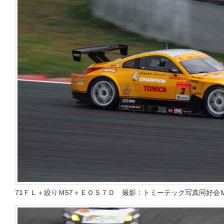
71ＦＬ＋絞りＭ57＋ＥＯＳ７Ｄ 撮影：トミーテック写真同好会Ｍ 201