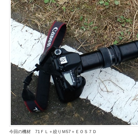
今回の機材 71ＦＬ＋絞りＭ57＋ＥＯＳ７Ｄ