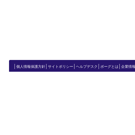
│
│
│
│
│
個人情報保護方針
サイトポリシー
ヘルプデスク
ボーグとは
企業情