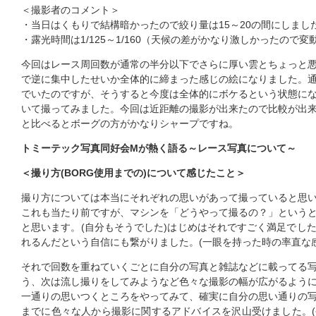
＜撮影者のコメント＞
・当日はくもりで結構暗かったので絞り量は15～20の間にしまし
・露光時間は1/125～1/160（天候の差がかなり激しかったので
今回はレース周回数が通常の半分以下でさらに厚い雲とちょっと
で逆に集中したせいか全体的に締まった感じの絵になりました。
でいたのですが、そうすると今度は全体的にボケるという状態に
いて撮ってみました。今回は近距離の撮影が出来たので比較が出
と比べるとボーグの方がかなりシャープですね。
トミーテック写真同好会Mが熱く語る～レース写真について～
＜撮り方(BORG使用までの)について感じたこと＞
撮り方については本当にそれぞれの思いがあって撮っていると思い
これも当たり前ですが、マシンを「どうやって撮るの？」という
と思います。(自分もそうでした)はじめはそれですごく満足でし
れるんだという自信にも繋がりました。(一眼を持った時の率直な
それで回数を重ねていくごとに自分の写真と雑誌などに載ってる
う、次は流し撮りをしてみようなど色々な撮影の幅が広がるよう
一通りの思いつくところをやってみて、確実に自分の思い通りの
までに色々な人から撮影に関するアドバイスを沢山受けました。