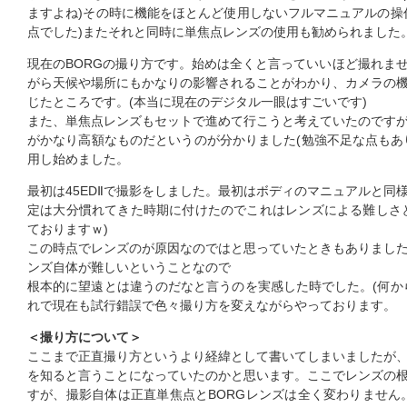
ますよね)その時に機能をほとんど使用しないフルマニュアルの操
点でした)またそれと同時に単焦点レンズの使用も勧められました。
現在のBORGの撮り方です。始めは全くと言っていいほど撮れま
がら天候や場所にもかなりの影響されることがわかり、カメラの
じたところです。(本当に現在のデジタル一眼はすごいです)
また、単焦点レンズもセットで進めて行こうと考えていたのです
がかなり高額なものだというのが分かりました(勉強不足な点もあり
用し始めました。
最初は45EDⅡで撮影をしました。最初はボディのマニュアルと同
定は大分慣れてきた時期に付けたのでこれはレンズによる難しさ
ておりますｗ)
この時点でレンズのが原因なのではと思っていたときもありまし
ンズ自体が難しいということなので
根本的に望遠とは違うのだなと言うのを実感した時でした。(何か
れで現在も試行錯誤で色々撮り方を変えながらやっております。
＜撮り方について＞
ここまで正直撮り方というより経緯として書いてしまいましたが
を知ると言うことになっていたのかと思います。ここでレンズの
すが、撮影自体は正直単焦点とBORGレンズは全く変わりません