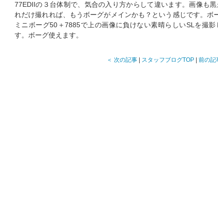
77EDIIの３台体制で、気合の入り方からして違います。画像も
れだけ撮れれば、もうボーグがメインかも？という感じです。ボ
ミニボーグ50＋7885で上の画像に負けない素晴らしいSLを撮
す。ボーグ使えます。
＜ 次の記事
|
スタッフブログTOP
|
前の記