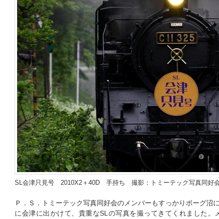
SL会津只見号 2010X2＋40D 手持ち 撮影：トミーテック写真同好会M 2
Ｐ．Ｓ．トミーテック写真同好会のメンバーもすっかりボーグ沼
に会津に出かけて、貴重なSLの写真を撮ってきてくれました。メンバー