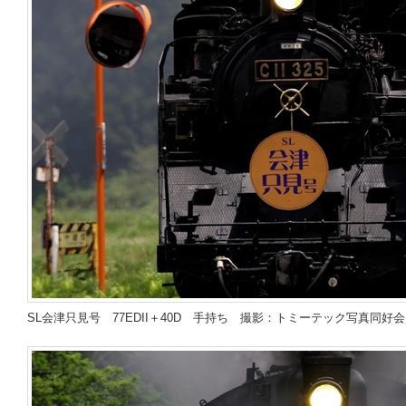
SL会津只見号 77EDII＋40D 手持ち 撮影：トミーテック写真同好会M 2