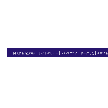
│
│
│
│
│
個人情報保護方針
サイトポリシー
ヘルプデスク
ボーグとは
企業情