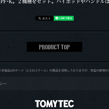
PF-K。２機種をセット。バイポッドやハンドル
PRODUCT TOP
製品はNゲージ（1/150スケール）の商品を流用しておりますが、架空の建物のた
シー