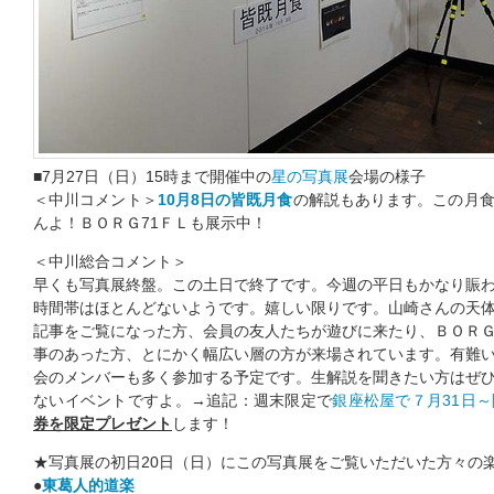
■7月27日（日）15時まで開催中の
星の写真展
会場の様子
＜中川コメント＞
10月8日の皆既月食
の解説もあります。この月
んよ！ＢＯＲＧ71ＦＬも展示中！
＜中川総合コメント＞
早くも写真展終盤。この土日で終了です。今週の平日もかなり賑
時間帯はほとんどないようです。嬉しい限りです。山崎さんの天
記事をご覧になった方、会員の友人たちが遊びに来たり、ＢＯＲ
事のあった方、とにかく幅広い層の方が来場されています。有難
会のメンバーも多く参加する予定です。生解説を聞きたい方はぜ
ないイベントですよ。→追記：週末限定で
銀座松屋で７月31日
券を限定プレゼント
します！
★写真展の初日20日（日）にこの写真展をご覧いただいた方々の
●
東葛人的道楽