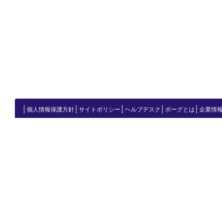
│
│
│
│
│
個人情報保護方針
サイトポリシー
ヘルプデスク
ボーグとは
企業情