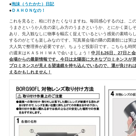
●
泡沫（うたかた）日記
●
ＤＡＨＯＮなの！
これを見ると、柏に行きたくなりますね。毎回感心するのは、こ
うまさというか人生の楽しみ方のうまさというか、とにかく楽し
あり、先入観なしに物事を幅広く捉えているという感覚の素晴ら
するのがとても楽しみなのです。写真展会場の隣の図書館には実
大人気で整理券が必要ですが、ちょうど投影日です。こちらも時
の週末はＫＡＳＨＩＷＡで会いましょう！
中川も26日、27日と
会場からの最新情報です。今日は太陽面に大きなプロミネンスが
プロミネンスが見える望遠鏡を持ち込んでいるので、運が良けれ
えるかもしれません！