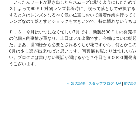
→いったんフードが動き出したらスムーズに動くようにしたため
３）よって90ＦＬ対物レンズ装着時に、誤って落として破損す
するときはレンズをなるべく低い位置において装着作業を行って
レンズなので落とすとショックも大きいので、特に慣れないうち
Ｐ．Ｓ．今月はいつになく忙しい7月です。新製品90ＦＬの発売
の他個人的事情が重なり、土日はフル出動です。今朝はついに朝
た。まあ、世間様から必要とされるうちが花ですから、何とかこ
8月は少し楽が出来ればと思います。写真展も暇よりは忙しい方
い。ブログには書けない裏話が聞けるかも？今日もＢＯＲＧ開発
うございます。
＜ 次の記事
|
スタッフブログTOP
|
前の記