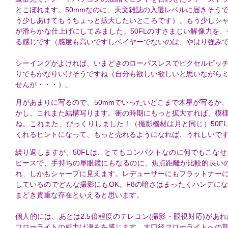
とこぼれます。50mmなのに、天文雑誌の入選レベルに届きそう
う少しあけてもうちょっと拡大したいところです）。もう少しシ
が滑らかな仕上げにしてみました。50FLのすさまじい解像力を、
る感じです（感度も高いですしベイヤーでないのは、やはり強み
シーイングがよければ、いまどきのローパスレスでピクセルピッ
りでもかなりいけそうですね（自分も欲しい欲しいと思いながら
せんが・・・）。
月があまりに写るので、50mmでいったいどこまで木星が写るか
かし、これまた結構写ります。衝の時期にもっと拡大すれば、模
ね。これまた、びっくりしました！（撮影機材は月と同じ）50F
くれるヒントになって、もっと売れるようになれば、うれしいで
繰り返しますが、50FLは、とてもコンパクトなのに何でもこなせ
ピースで、手持ちの単眼鏡にもなるのに、焦点距離が比較的長いの
れ、しかもシャープに見えます。レデューサーにもフラットナー
しているのでどんな撮影にもOK。F8の暗さはまったくハンデに
まどき貴重な存在といえると思います。
個人的には、あとは2.5倍程度のテレコン(撮影・眼視対応)があ
フローライトの威力は凄みを感じます。大口径フローライトへの