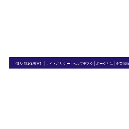
│
│
│
│
│
個人情報保護方針
サイトポリシー
ヘルプデスク
ボーグとは
企業情