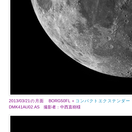
2013/03/21の月面 BORG50FL＋
コンパクトエクステンダー【
DMK41AU02.AS 撮影者：中西直樹様