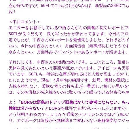
点が好みですが）
50FLでこれだけ月が写れば、新製品の36ED
ね！
＜中川コメント＞
モニターをお願いしている中西さんからの興奮の長文レポートで
50FLが良く見えて、良く写ったかが伝わってきます。今日のブ
定でしたが、中西さんのレポートを最優先しました。それほどの
いい、今日の中西さんといい、月面講習会（無事成功したそうで
永さんといい、月面絡みでインパクトのあるレポートが続きます
それにしても、中西さんの指摘は鋭いです。ここのところ、望遠
天体を見てみたいという要望が相次いでいます。アイピースも天
ています。50FLも一時的に在庫が切れるほど人気が高まっており
だしたようです。現在、4月中旬の納期です。結局、機材の選択
入観を持たない、柔軟な考えの持ち主が一番楽しい嬉しい思いを
は、そのお客様の先入観をいかに取り払って眠っている好奇心を
よく
「BORGは野鳥のドアップ画像ばかりで参考にならない、も
性能は分からない」
とBORGを批評する方がいらっしゃいますが
どう説明されるのでしょうか？通常のカメラレンズではどう転ん
り、デジボーグは近接から無限遠まで変わらない高解像度なマジ