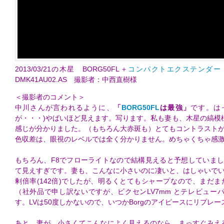
2013/03/21の木星 BORG50FL＋
コンパクトエクステンダー【
DMK41AU02.AS 撮影者：中西直樹様
＜撮影者のコメント＞
中川さんが言われるように、
「
BORG50FL
は最強」
です。は
が・・・)やばいほど見えます。写ります。私も妻も、木星の縞模
感じが分かりました。（もちろん大赤斑も）とてもコントラスト
色収差は、眼視のレベルでは全く分かりません。めちゃくちゃ感
もちろん、F8でフローライトなので結構見えると予想していまし
て見えすぎです。妻も、こんなに小さいのに凄いと、はしゃいで
剰倍率(142倍)でしたが、明るくとてもシャープなので、まだ
（社外品で申し訳ないですが、ビクセンLV7mm とテレビューパ
す。LVは50度しかないので、いつかBorgのアイピースにリプレ
あと、妻が、小さくてこんなによく見えるのなら、まっすぐみえ