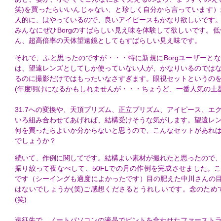
笑)を買ったらいいんじゃない、と珍しく自分から言っています）
人的に、はやっているので、良いアイピースもかなり欲しいです
みんなにぜひBorgのすばらしい見え味を体験して欲しいです。
ん、超高倍率の天体望遠鏡としてもすばらしい見え味です。
それで、ふと思ったのですが・・・特に新規にBorgユーザーとなっ
は、望遠レンズとしてしか使っていない人が、かなりいるのでは
るのに撮影だけではもったいなさすぎます。眼視セットというの
(年度明けになるかもしれませんが・・・ちょうど、一番人気の土
31.7への変換や、天頂プリズム、正立プリズム、アイピース、エ
いろ組み合わせてあげれば、結構受けそうな気がします。望遠レ
何を買ったらよいか分からないと思うので、こんなセットがあれ
でしょうか？
続いて、作例に関してです。結構よい素材が撮れたと思ったので
振り絞って夜なべして、50FLでの月の作例を完成させました。こ
です（シーイングも適度によかったです）目の肥えた中川さんの目
はないでしょうか(笑)ご感想くださるとうれしいです。念のためで
(笑)
遠征先で、ノートパソコンの液晶でピントを合わせたファースト