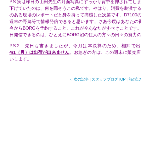
P.S.実は昨日の山田先生の月面写真にすっかり背中を押されてし
下げていたのは、何を隠そうこの私です。やはり、消費を刺激す
のある現場のレポートだと身を持って痛感した次第です。D7100
週末の野鳥等で情報発信できると思います。さあ今度はあなたの
今からBORGを予約すること。これが今あなたがすべきことです
日発信できるのは、ひとえにBORG沼の住人の方々の日々の努力
P.S.2 先日も書きましたが、今月は本決算のため、棚卸で
4/1（月）は出荷が出来ません
。お急ぎの方は、この週末に販売店
いします。
＜ 次の記事
|
スタッフブログTOP
|
前の記