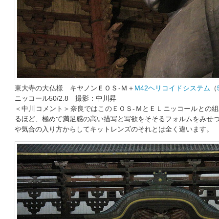
東大寺の大仏様 キヤノンＥＯＳ-Ｍ＋
M42ヘリコイドシステム
（
ニッコール50/2.8 撮影：中川昇
＜中川コメント＞奈良ではこのＥＯＳ-ＭとＥＬニッコールとの
るほど、極めて満足感の高い描写と写欲をそそるフォルムをみせ
や気合の入り方からしてキットレンズのそれとは全く違います。