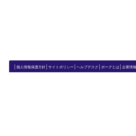
│
│
│
│
│
個人情報保護方針
サイトポリシー
ヘルプデスク
ボーグとは
企業情