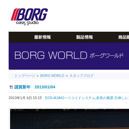
トップページ
＞
BORG WORLD
＞
スタッフブログ
謹賀新年 2013/01/04
2013年1月 4日 15:15
EOS-M,
M42ヘリコイドシステム,
奈良の風景,
引伸しレ