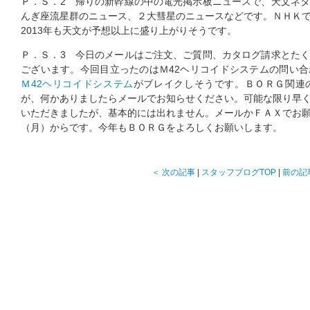
Ｐ．Ｓ．2 帰りの新幹線の中の電光掲示板ニュースで、天文ネ
んぎ座流星群のニュース、２大彗星のニュースなどです。ＮＨＫ
2013年も天文が予想以上に盛り上がりそうです。
Ｐ．Ｓ．3 今日のメールはご注文、ご質問、カタログ請求とた
ございます。今回目立ったのはＭ42ヘリコイドシステムの問い
Ｍ42ヘリコイドシステム
がブレイクしそうです。ＢＯＲＧ関連
が、何かありましたらメールでお知らせください。可能な限り早
いただきましたが、基本的には出れません。メールかＦＡＸでお
（月）からです。今年もＢＯＲＧをよろしくお願いします。
＜ 次の記事
|
スタッフブログTOP
|
前の記