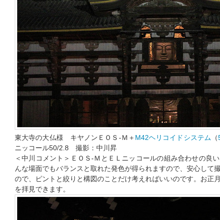
東大寺の大仏様 キヤノンＥＯＳ-Ｍ＋
M42ヘリコイドシステム
（
ニッコール50/2.8 撮影：中川昇
＜中川コメント＞ＥＯＳ-ＭとＥＬニッコールの組み合わせの良
んな場面でもバランスと取れた発色が得られますので、安心して
ので、ピントと絞りと構図のことだけ考えればいいのです。お正
を拝見できます。