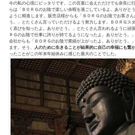
今の私の心境にピッタリです。この言葉に会えただけでも奈良に
らは「ＢＯＲＧのお陰で楽しい余暇を過ごしているよ。ありがと
ように精進します。販売店様からも「ＢＯＲＧのお陰でお客さん
う。」とたくさん言っていただけるよう努力します。ＢＯＲＧス
く喜びを知ったよ。ありがとう。」とたくさん言われるように頑
ＲＧのお陰で仕事に誇りが持てるようになったよ。ありがとう。
会社からも「ＢＯＲＧのお陰で業績が上がったよ。ありがとう。
ます。そう、
人のために生きることが結果的に自己の幸福にも繋
ったことがこの年末年始休みに感じた最大のことでした。