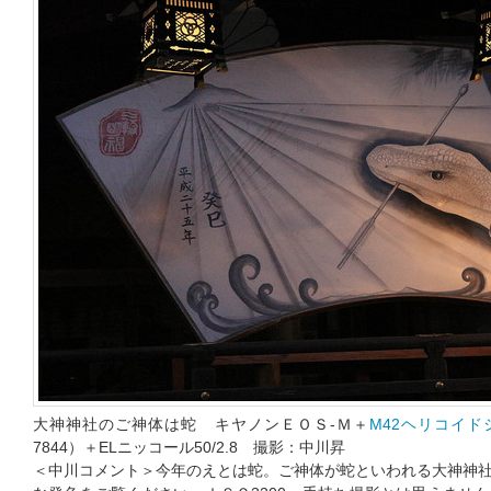
大神神社のご神体は蛇 キヤノンＥＯＳ-Ｍ＋
M42ヘリコイド
7844）＋ELニッコール50/2.8 撮影：中川昇
＜中川コメント＞今年のえとは蛇。ご神体が蛇といわれる大神神