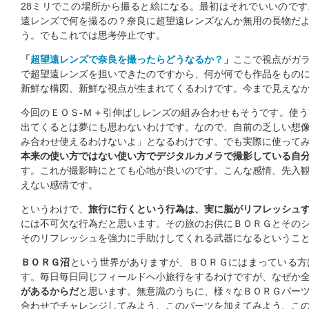
28ミリでこの場所から撮ると絵になる。最初はそれでいいので
遠レンズで何を撮るの？奈良に超望遠レンズなんか無用の長物だ
う。でもこれでは思考停止です。
「
超望遠レンズで奈良を撮ったらどうなるか？
」
ここで視点がガ
で超望遠レンズを担いできたのですから、何が何でも作品をもの
新鮮な構図、新鮮な視点が生まれてくるわけです。今まで見えな
今回のＥＯＳ-Ｍ＋引伸ばしレンズの組み合わせもそうです。使
出てくるとは夢にも思わないわけです。なので、自前の乏しい想
み合わせ使えるわけないよ」となるわけです。でも実際に使って
本来の使い方ではない使い方でデジタルカメラで撮影している自
す。これが撮影時にとても心地が良いのです。こんな感情、先入
えない感情です。
というわけで、
旅行に行くという行為は、実に脳がリフレッシュ
には不可欠な行為だと思います。その旅のお供にＢＯＲＧとその
そのリフレッシュを強力に手助けしてくれる武器になるというこ
ＢＯＲＧ沼
という世界がありますが、ＢＯＲＧにはまっている方
す。毎日毎日同じフィールドへ小旅行をするわけですが、なぜか
があるからだ
と思います。無意識のうちに、様々なＢＯＲＧパー
合わせでチャレンジしてみよう、このパーツを加えてみよう、こ