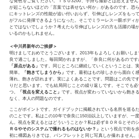
な発色をご覧ください。ＩＳＯ3200、手持ち撮影とは思えませ
が起こらないほどの「言葉では表せない何か」があるのです。恐
にキットレンズの性能が追い付いおらず、引伸ばしレンズをもっ
がフルに発揮できるようになった。そこでミラーレス一眼ボディ
とではないでしょうか？考えたら引伸ばしレンズの方も活躍の場
いるのかもしれません。
＜中川昇新年のご挨拶＞
明けましておめでとうございます。2013年もよろしくお願いしま
良で過ごしました。毎回聞かれますが、「奈良に何があるのです
「原点がある」
です。同じところに継続していくということは、
簡単。
「飽きてしまうから」
です。最初はもの珍しさから面白く
薄れ、飽きが訪れます。実によくあることです。問題はこの先で
りだと思います。でも結局同じことの繰り返しです。そこでも必
つ。
「視点を変えること」
です。視点が変わっていないから飽き
なく、本人の問題なのです。
ここがポイントです。ガイドブックに掲載されている名所を巡る
のことです。私はこの10年で奈良に150泊以上していますが、一
ん。視点を変えるとはどういうことか？私は必ずＢＯＲＧとその
ＲＧやそのシステムで撮れるものはないか？」
という視点で街を
初に構図ありきでは、パンフレットと同じ写真しか撮れません。