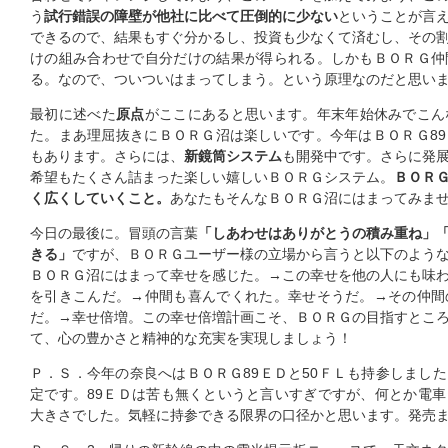
う
試行錯誤の障壁が他社に比べて圧倒的に少ない
ということが言
できるので、結果もすぐ分かるし、投資も少なくて済むし、その
けの組み合わせで自分だけの結果が得られる。しかもＢＯＲＧ仲
る。なので、ついついはまってしまう。という原理なのだと思い
最初に述べた
原点
がここにあると思います。年末年始休みでこん
た。まあ理屈抜きにＢＯＲＧ沼は楽しいです。今年はＢＯＲＧ8
もあります。さらには、
新鏡筒システム
も開発中です。さらに発
希望もたくさん詰まった楽しい嬉しいＢＯＲＧシステム。
ＢＯＲ
く広くしていくこと。
あなたもそんなＢＯＲＧ沼にはまってみま
今日の最後に。冒頭の言葉
「しあわせはありがとうの積み重ね」
きる」
ですが、ＢＯＲＧユーザー様の立場から言うと以下のよう
ＢＯＲＧ沼にはまって幸せを感じた。→この幸せを他の人にも味
を引きこんだ。→仲間も喜んでくれた。幸せそうだ。→その仲間
だ。→幸せ倍増。この幸せ倍増計画こそ、ＢＯＲＧの目指すとこ
て、心の豊かさと精神的な充実を実現しましょう！
Ｐ．Ｓ．今年の奈良へはＢＯＲＧ89ＥＤと50ＦＬも持参しまし
定です。89ＥＤは苦も無くというと言いすぎですが、何とか電
大きさでした。気軽に持参できる限界の口径かと思います。発売