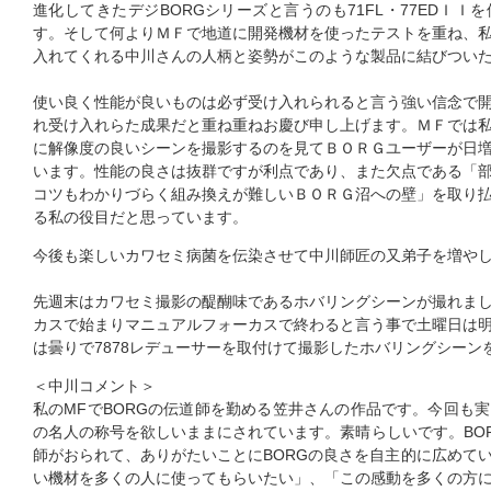
進化してきたデジBORGシリーズと言うのも71FL・77EDＩ
す。そして何よりＭＦで地道に開発機材を使ったテストを重ね、
入れてくれる中川さんの人柄と姿勢がこのような製品に結びつい
使い良く性能が良いものは必ず受け入れられると言う強い信念で
れ受け入れらた成果だと重ね重ねお慶び申し上げます。ＭＦでは
に解像度の良いシーンを撮影するのを見てＢＯＲＧユーザーが日
います。性能の良さは抜群ですが利点であり、また欠点である「
コツもわかりづらく組み換えが難しいＢＯＲＧ沼への壁」を取り
る私の役目だと思っています。
今後も楽しいカワセミ病菌を伝染させて中川師匠の又弟子を増や
先週末はカワセミ撮影の醍醐味であるホバリングシーンが撮れま
カスで始まりマニュアルフォーカスで終わると言う事で土曜日は
は曇りで7878レデューサーを取付けて撮影したホバリングシーン
＜中川コメント＞
私のMFでBORGの伝道師を勤める笠井さんの作品です。今回も
の名人の称号を欲しいままにされています。素晴らしいです。BO
師がおられて、ありがたいことにBORGの良さを自主的に広めて
い機材を多くの人に使ってもらいたい」、「この感動を多くの方