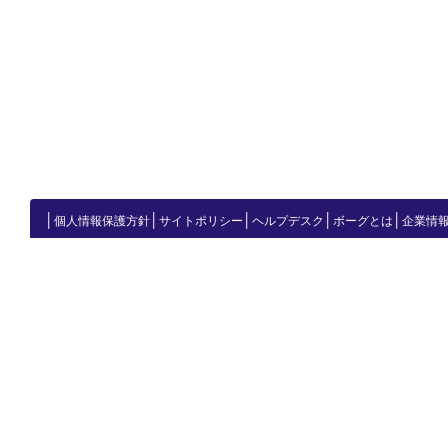
│
│
│
│
│
個人情報保護方針
サイトポリシー
ヘルプデスク
ボーグとは
企業情