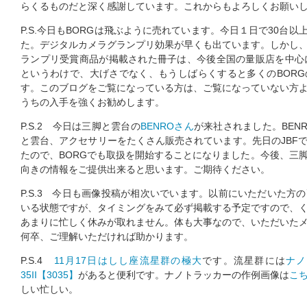
らくるものだと深く感謝しています。これからもよろしくお願い
P.S.今日もBORGは飛ぶように売れています。今日１日で30台以
た。デジタルカメラグランプリ効果が早くも出ています。しかし
ランプリ受賞商品が掲載された冊子は、今後全国の量販店を中心
というわけで、大げさでなく、もうしばらくすると多くのBOR
す。このブログをご覧になっている方は、ご覧になっていない方
うちの入手を強くお勧めします。
P.S.2 今日は三脚と雲台の
BENROさん
が来社されました。BEN
と雲台、アクセサリーをたくさん販売されています。先日のJBF
たので、BORGでも取扱を開始することになりました。今後、三
向きの情報をご提供出来ると思います。ご期待ください。
P.S.3 今日も画像投稿が相次いでいます。以前にいただいた方
いる状態ですが、タイミングをみて必ず掲載する予定ですので、
あまりに忙しく休みが取れません。体も大事なので、いただいた
何卒、ご理解いただければ助かります。
P.S.4
11月17日はしし座流星群の極大
です。流星群には
ナノ
35II【3035】
があると便利です。ナノトラッカーの作例画像は
こ
しい忙しい。