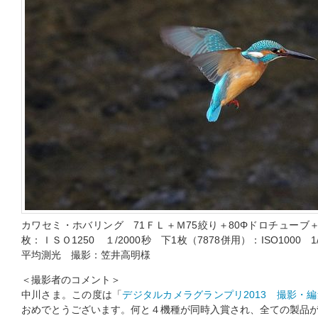
カワセミ・ホバリング 71ＦＬ＋Ｍ75絞り＋80Φドロチューブ
枚：ＩＳＯ1250 １/2000秒 下1枚（7878併用）：ISO1000
平均測光 撮影：笠井高明様
＜撮影者のコメント＞
中川さま。この度は「
デジタルカメラグランプリ2013 撮影・
おめでとうございます。何と４機種が同時入賞され、全ての製品