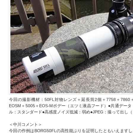
今回の撮影機材：50FL対物レンズ＋延長筒2個＋7758＋7860
EOSM＋5005＋EOS-Mボデー（エツミ液晶フード）●共通デー
ル：スタンダード●高感度ノイズ低減：弱め●JPEG：撮って出し
＜中川コメント＞
今回の作例はBORG50FLの高性能ぶりを証明したともいえます