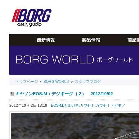
トップページ
＞
BORG WORLD
＞
スタッフブログ
キヤノンEOS-M＋デジボーグ（２） 2012/10/02
2012年10月 2日 13:19
EOS-M,
カルガモ,
カワセミ,
カワセミトビモノ