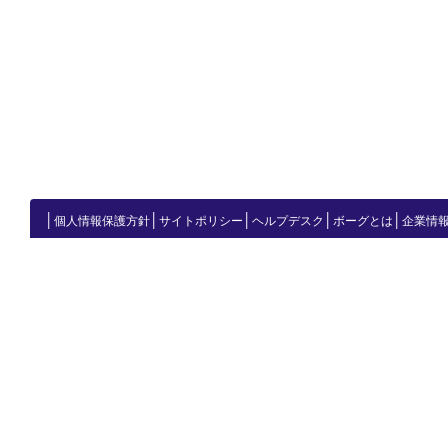
│
│
│
│
│
個人情報保護方針
サイトポリシー
ヘルプデスク
ボーグとは
企業情