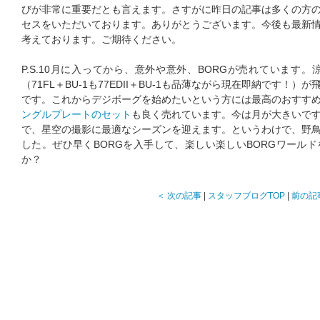
びが非常に重要だとも言えます。さすがに昨日の記事は多くの方
セスをいただいております。ありがとうございます。今後も最新
考えております。ご期待ください。
P.S.10月に入ってから、意外や意外、BORGが売れています
（71FL＋BU-1も77EDII＋BU-1も品薄ながら現在即納です！
です。これからデジボーグを始めたいという方には最高のおすす
ングルプレートのセット
も良く売れています。今は月が大きいで
で、星空の撮影に最適なシーズンを迎えます。というわけで、野
した。ぜひ早くBORGを入手して、楽しい楽しいBORGワール
か？
＜ 次の記事
|
スタッフブログTOP
|
前の記