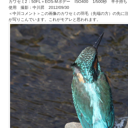
カワセミ2：50FL＋EOS-Mボデー ISO400 1/500秒 半
使用 撮影：中川昇 2012/09/30
＜中川コメント＞この画像のカワセミの羽毛（先端の方）の先に
が写りこんでいます。これがモアレと思われます。