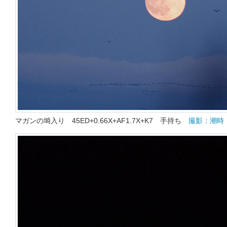
マガンの塒入り 45ED+0.66X+AF1.7X+K7 手持ち
撮影：潮時