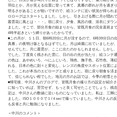
羽位とか。月が見える位置に登って来て、真雁の群れが月を過ぎ
明るさがあることが狙いですので、絵コンテに近い状況が得られ
ロローグはスタートしました。しかし、引き上げる際に月が隠れ
叢雲花に風とは・・・。宿に戻り、夕食、風呂の後、浴衣にダウ
ました。そこで、部分月食の始まりから、皆既月食の完全直前ま
4時半起きという縛りがあったからです。
■この月が、１１日、朝6時20分に月が没するので、6時39分日
真雁」の夜明け版となるはずでした。月は綺麗に出ていましたが
せんでした。月に叢雲が、ここに出たのかもしれません。しかし
でした。丁度良く残された雲に、日の出の光が当たり、絵コンテ
の色は、あやめいろ、べにふじいろ、鴇色、撫子色、石竹色、薄
れる、日本の色に刻々と変化し、レンズの角度やスポット位置に
した。これが本当のエピローグと成りました。宿に戻り朝食を済
て、信じられない程でした。地元の方のお話では、今季の初雪と
■帰宅後、中川さんのブログで、皆既月食の撮り方の設定が紹介
に知っていれば、苦労せず、もっと良く写せたことでしょう。残
定は、中川さんの数値に近いものになっていました。私は、三脚
ました。ISO１０００で１/４secで撮っていました。中川さん
も反省と共に勉強になりました。
＜中川のコメント＞