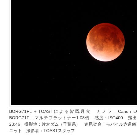
BORG71FL＋TOASTによる皆既月食 カメラ：Canon 
BORG71FL+マルチフラットナー1.08倍 感度：ISO400 露
23:46 撮影地：片倉ダム（千葉県） 追尾架台：モバイル赤道儀TOA
ニット 撮影者：TOASTスタッフ