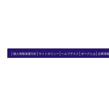
│
│
│
│
│
個人情報保護方針
サイトポリシー
ヘルプデスク
ボーグとは
企業情