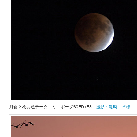
月食２枚共通データ ミニボーグ60ED+E3
撮影：潮時 卓様