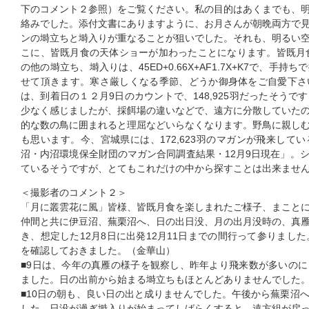
下のコメント２参照）をご覧ください。私の目的はあくまでも、
絡みでした。添付文書にありますように、お月さんが朝晩両方で
ンの塒立ちと塒入りが重なることが狙いでした。それも、明るい
こに、皆既月食の天体ショーが加わったことになります。皆既月食は
の他の塒立ち、塒入りは、45ED+0.66X+AF1.7X+K7で、手
せて頂きます。寒さ厳しくなる季節、どうか御身体をご自愛下さ
は、到着日の１２月9日のカウントで、148,925羽だったそう
少なく感じましたが、採餌場の違いなどで、遠方に分散していた
的な数の鳥に囲まれると理屈などいらなくなります。野鳥に親し
も思います。今、宮城県には、172,623羽のマガンが飛来して
沼・内沼環境保全財団のマガン合同調査結果・12月9日現在」。
ているそうですが、とてもこれだけの中から探すことは出来ませ
＜撮影者のコメント２＞
「月に叢雲花に風」皆様、皆既月食を楽しまれたご様子、まこと
仲間と共に伊豆沼、蕪栗沼へ、日の出日没、月の出月没時の、真
き、想定した12月8日に出発12月11日までの間行って参りまし
を確認しておきました。（金華山）
■9日は、今年の真雁の様子を観察し、昨年より飛来数が多いの
ました。日の出前から始まる塒立ちもほとんどありませんでした
■10日の朝も、良い日の出と成りませんでした。午後から蕪栗沼
した。日没が過ぎ塒入りが始まってしばらくすると、遠方組が戻