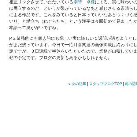
相互リンクさせていただいている
潮時 卓様
による、実に味わい
は両立するのだ、というか繋がっているなあと感じさせる素晴ら
による作品です。これをみていると日本っていいなあとつくづく
いり）と塒立ち（ねぐらだち）という漢字は今回初めて見ました
本語って奥が深いですね。
P.S.業務的にも個人的にも慌しい実に慌しい１週間が過ぎようと
がまだ残っています。今日で一応月食関連の画像掲載は終わりに
定ですが、３日連続で半休をいただいたので、業務が山積してい
勤の予定です。ブログの更新もあるかもしれません。
＜ 次の記事
|
スタッフブログTOP
|
前の記