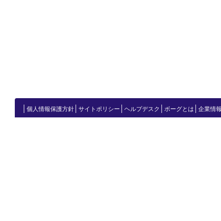
│
│
│
│
│
個人情報保護方針
サイトポリシー
ヘルプデスク
ボーグとは
企業情