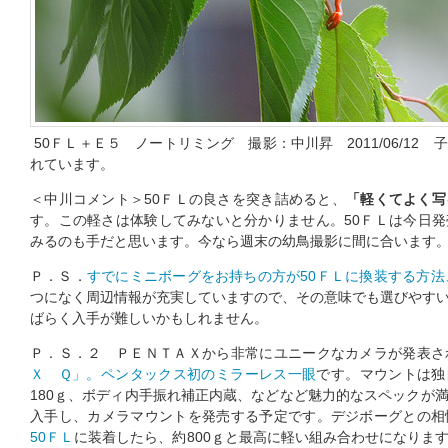
50ＦＬ＋Ｅ５ ノートリミング 撮影：中川昇 2011/06/12
れています。
＜中川コメント＞50ＦＬの良さを突き詰めると、
「軽くてよく写
す。この軽さは体験してみないと分かりません。50ＦＬは今日
みるのも手だと思います。今なら週末の幼鳥撮影に間に合いま
Ｐ．Ｓ．
すでにミニボーグをお持ちの方が50ＦＬに換装する方法
つになく周辺情報が充実していますので、その意味でも選びやす
ばらく入手が難しいかもしれません。
Ｐ．Ｓ．２ ＰＥＮＴＡＸから非常にユニークなカメラが発表さ
Ｘ Ｑ」。ペンタックス初のミラーレス一眼
です。マウントは独
180ｇ、ボディ内手振れ補正内蔵、などなど魅力的なスペックが
入手し、カメラマウントを発売する予定です。デジボーグとの相
50ＦＬ
に装着したら、約800ｇと最高に軽い組み合わせになりま