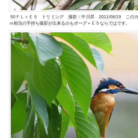
50ＦＬ＋Ｅ５ トリミング 撮影：中川昇 2011/06/19 こ
ｍ相当の手持ち撮影が出来るのもボーグ＋Ｅ５ならではです。