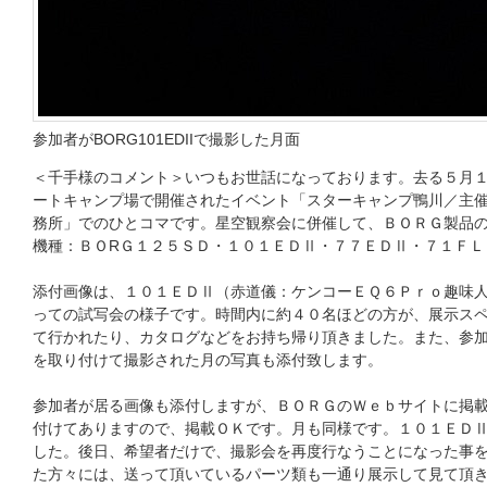
参加者がBORG101EDIIで撮影した月面
＜千手様のコメント＞いつもお世話になっております。去る５月
ートキャンプ場で開催されたイベント「スターキャンプ鴨川／主
務所」でのひとコマです。星空観察会に併催して、ＢＯＲＧ製品
機種：ＢＯRＧ１２５ＳＤ・１０１ＥＤⅡ・７７ＥＤⅡ・７１ＦＬ
添付画像は、１０１ＥＤⅡ（赤道儀：ケンコーＥＱ６Ｐｒｏ趣味
っての試写会の様子です。時間内に約４０名ほどの方が、展示ス
て行かれたり、カタログなどをお持ち帰り頂きました。また、参
を取り付けて撮影された月の写真も添付致します。
参加者が居る画像も添付しますが、ＢＯＲＧのＷｅｂサイトに掲
付けてありますので、掲載ＯＫです。月も同様です。１０１ＥＤ
した。後日、希望者だけで、撮影会を再度行なうことになった事
た方々には、送って頂いているパーツ類も一通り展示して見て頂