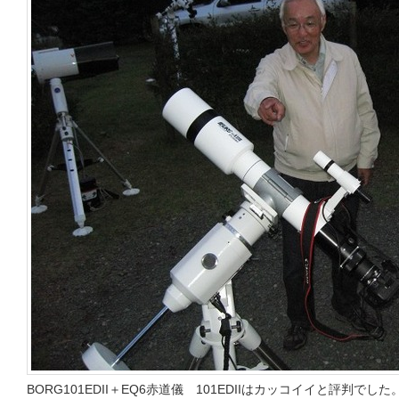
BORG101EDII＋EQ6赤道儀 101EDIIはカッコイイと評判でした