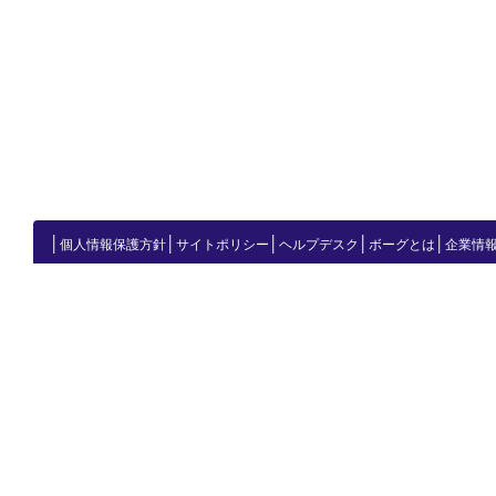
│
│
│
│
│
個人情報保護方針
サイトポリシー
ヘルプデスク
ボーグとは
企業情