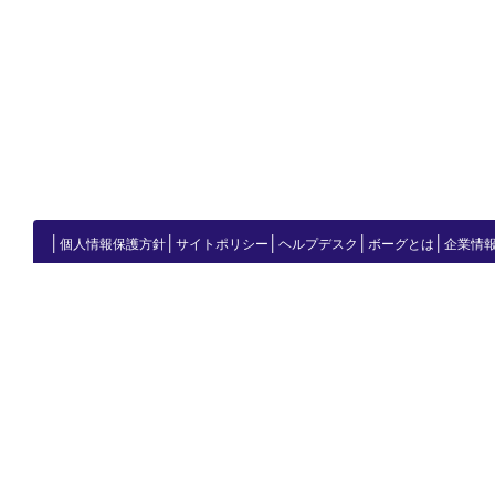
│
│
│
│
│
個人情報保護方針
サイトポリシー
ヘルプデスク
ボーグとは
企業情