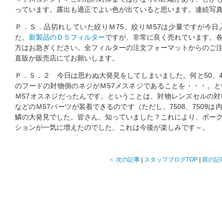
っています。露出も適正でよい色が出ていると思います。連続写
Ｐ．Ｓ．品切れしていた絞りＭ75、絞りＭ57は少量ですが今
た、
新製品のＤ５フィルター
ですが、非常に良く売れています。
方はお急ぎください。全フィルターの注文フォーマットからのご
直販か販売店にてお願いします。
Ｐ．Ｓ．２ 今日は思わぬ大発見をしてしまいました。何と50、4
のフードの対物側のネジがＭ57メスネジであることを・・・。
Ｍ57オスネジだったんです。ということは、対物レンズセルの対物側に7
などのＭ57パーツが装着できるのです（ただし、7508、7509
鱗の大発見でした。皆さん、知っていました？これにより、ボー
ションが一気に増えたのでした。これは今後が楽しみです～。
＜ 次の記事
|
スタッフブログTOP
|
前の記