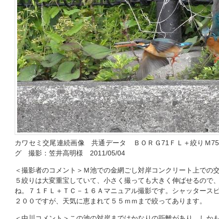
カワセミ交尾連続画像 共通データ ＢＯＲＧ71ＦＬ＋絞りＭ75
グ 撮影：笠井高明様 2011/05/04
＜撮影者のコメント＞Ｍ池での金網ごし対岸コンクリート上での
５絞りは大変重宝していて、小さく撮っても大きく伸ばせるので
ね。７１ＦＬ＋ＴＣ－１６Ａマニュアル撮影です。シャッタース
２００ですが、天気に恵まれて５５ｍｍまで絞ってあります。
＜中川コメント＞この池の対岸まではかなりの距離があり、しか