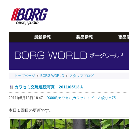
トップページ
＞
BORG WORLD
＞
スタッフブログ
カワセミ交尾連続写真 2011/05/13Ａ
2011年5月13日 18:47
D300S,
カワセミ,
カワセミトビモノ,
絞りＭ75
本日１回目の更新です。