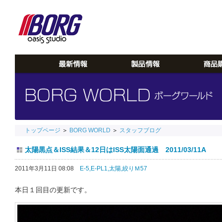
トップページ
＞
BORG WORLD
＞
スタッフブログ
太陽黒点＆ISS結果＆12日はISS太陽面通過 2011/03/11A
2011年3月11日 08:08
E-5,
E-PL1,
太陽,
絞りＭ57
本日１回目の更新です。