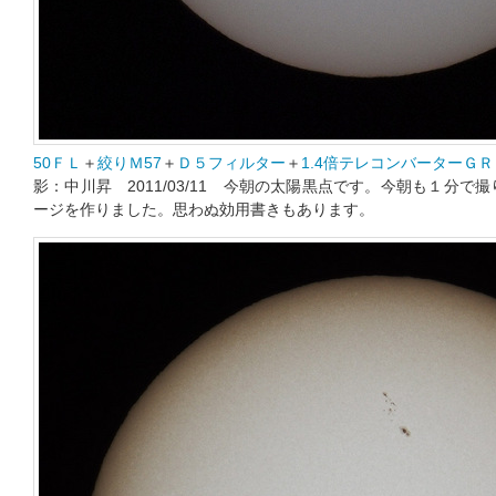
50ＦＬ
＋
絞りＭ57
＋
Ｄ５フィルター
＋
1.4倍テレコンバーターＧＲ【
影：中川昇 2011/03/11 今朝の太陽黒点です。今朝も１分で
ージを作りました。思わぬ効用書きもあります。