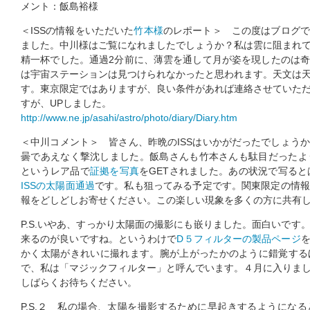
メント：飯島裕様
＜ISSの情報をいただいた
竹本様
のレポート＞ この度はブログで
ました。中川様はご覧になれましたでしょうか？私は雲に阻まれ
精一杯でした。通過2分前に、薄雲を通して月が姿を現したのは
は宇宙ステーションは見つけられなかったと思われます。天文は
す。東京限定ではありますが、良い条件があれば連絡させていた
すが、UPしました。
http://www.ne.jp/asahi/astro/photo/diary/Diary.htm
＜中川コメント＞ 皆さん、昨晩のISSはいかがだったでしょう
曇であえなく撃沈しました。飯島さんも竹本さんも駄目だったようで
というレア品で
証拠を写真
をGETされました。あの状況で写ると
ISSの太陽面通過
です。私も狙ってみる予定です。関東限定の情報
報をどしどしお寄せください。この楽しい現象を多くの方に共有
P.S.いやあ、すっかり太陽面の撮影にも嵌りました。面白いです
来るのが良いですね。というわけで
D５フィルターの製品ページ
かく太陽がきれいに撮れます。腕が上がったかのように錯覚する
で、私は「マジックフィルター」と呼んでいます。４月に入りま
しばらくお待ちください。
P.S.２ 私の場合、太陽を撮影するために早起きするようにな