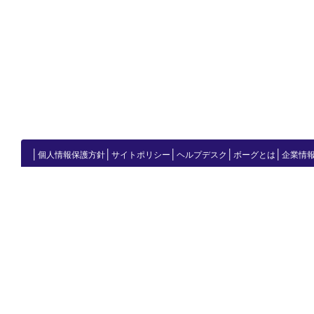
│
│
│
│
│
個人情報保護方針
サイトポリシー
ヘルプデスク
ボーグとは
企業情