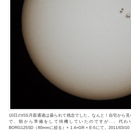
10日のISS月面通過は曇られて残念でした。なんと！自宅から
で、朝から準備をして待機していたのですが...。代
BORG125SD（80mmに絞る）+ 1.4×GR + E-5にて。2011