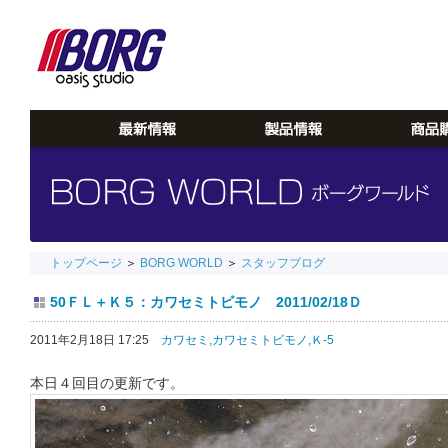
トップページ
＞
BORG WORLD
＞
スタッフブログ
50ＦＬ＋Ｋ５：カワセミトビモノ 2011/02/18Ｄ
2011年2月18日 17:25
カワセミ,
カワセミトビモノ,
Ｋ-5
本日４回目の更新です。