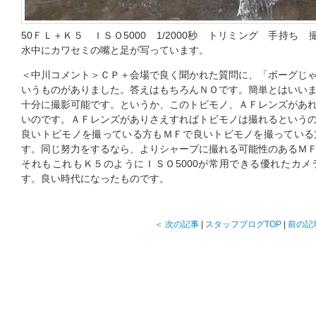
50ＦＬ＋Ｋ５ ＩＳＯ5000 1/2000秒 トリミング 手持ち
水中にカワセミの嘴と足が写っています。
＜中川コメント＞ＣＰ＋会場で良く聞かれた質問に、「ボーグじ
いうものがありました。答えはもちろんＮＯです。簡単とはいい
十分に撮影可能です。というか、このトビモノ、ＡＦレンズがあ
いのです。ＡＦレンズがありさえすればトビモノは撮れるという
良いトビモノを撮っている方もＭＦで良いトビモノを撮っている
す。同じ努力をするなら、よりシャープに撮れる可能性のあるＭ
それもこれもＫ５のようにＩＳＯ5000が常用できる優れたカ
す。良い時代になったものです。
＜ 次の記事
|
スタッフブログTOP
|
前の記