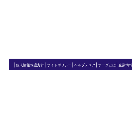
│
│
│
│
│
個人情報保護方針
サイトポリシー
ヘルプデスク
ボーグとは
企業情