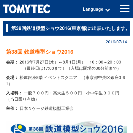
togg
Language
navi
第38回鉄道模型ショウ2016(東京都)に出展いたします。
2016/07/14
第38回 鉄道模型ショウ2016
会期：
2016年7月27日(水）～8月1日(月） 10：00～20：00
（最終日は17:00まで）（入場は閉場の30分前まで）
会場：
松屋銀座8階 イベントスクエア （東京都中央区銀座3-6-
1）
入場料：
一般７００円・高大生５００円・小中学生３００円
（当日限り有効）
主催：
日本Ｎゲージ鉄道模型工業会