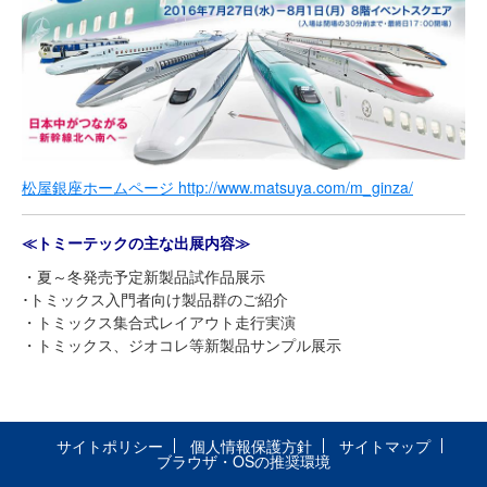
松屋銀座ホームページ http://www.matsuya.com/m_ginza/
≪トミーテックの主な出展内容≫
・夏～冬発売予定新製品試作品展示
･トミックス入門者向け製品群のご紹介
・トミックス集合式レイアウト走行実演
・トミックス、ジオコレ等新製品サンプル展示
サイトポリシー
個人情報保護方針
サイトマップ
ブラウザ・OSの推奨環境