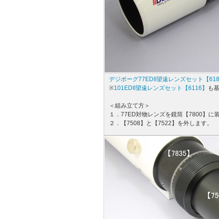
デジボーグ77EDII望遠レンズセット【61
※
101EDII望遠レンズセット【6116】
も
＜組み立て方＞
１．77ED対物レンズを鏡筒【7800】
２．【7508】と【7522】を外します。