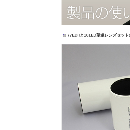
77EDIIと101ED望遠レンズセ