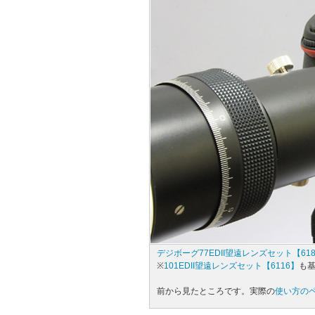
デジボーグ77EDII望遠レンズセット【61
※
101EDII望遠レンズセット【6116】
も
前から見たところです。実際の
使い方の