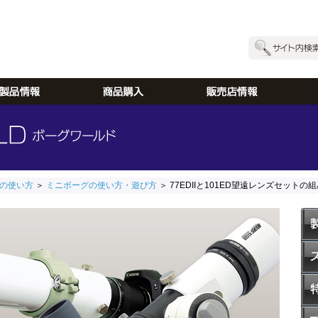
の使い方
＞
ミニボーグの使い方・遊び方
＞ 77EDIIと101ED望遠レンズセットの