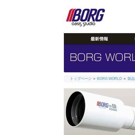
トップページ
＞
BORG WORLD
＞
製品