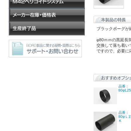
ブラックボーグが組
φ80ｍｍの黒延
交換して落ち着い
ですので、必要に
品番：【
80φL
品番：【
80φＬ
Ｋ