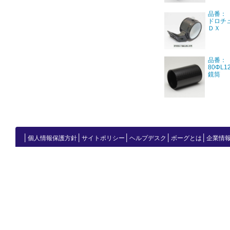
品番：【
ドロチ
ＤＸ
品番：【
80ΦL
鏡筒
│
│
│
│
│
個人情報保護方針
サイトポリシー
ヘルプデスク
ボーグとは
企業情