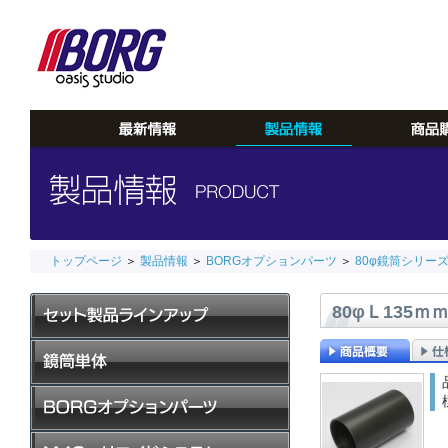
トップページ
＞
製品情報
＞
BORGオプションパーツ
＞
80φ鏡筒シリー
80φＬ135