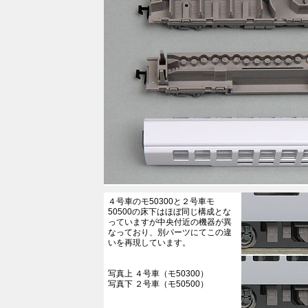
４号車のモ50300と２号車モ
50500の床下はほぼ同じ構成とな
っていますが中央付近の機器が異
なっており、別パーツにてこの違
いを再現しています。
写真上 ４号車（モ50300）
写真下 ２号車（モ50500）