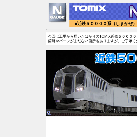
■近鉄５００００系（しまかぜ） 
今回は工場から届いたばかりのTOMIX近鉄５０００
箇所やパーツがまだない箇所もありますが、ご了承く