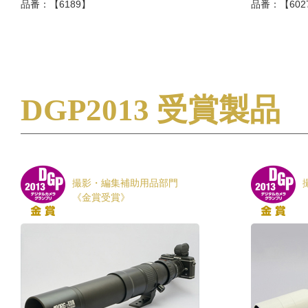
品番：【6189】
品番：【602
DGP2013 受賞製品
撮影・編集補助用品部門
《金賞受賞》