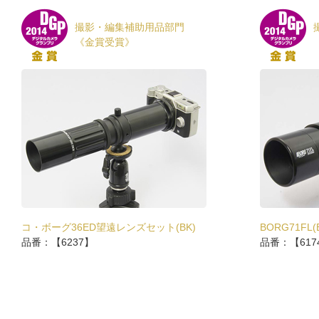
撮影・編集補助用品部門
《金賞受賞》
コ・ボーグ36ED望遠レンズセット(BK)
BORG71FL(
品番：【6237】
品番：【617