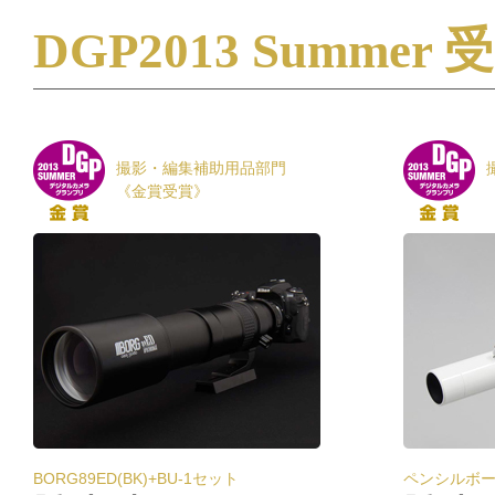
DGP2013 Summer
撮影・編集補助用品部門
《金賞受賞》
BORG89ED(BK)+BU-1セット
ペンシルボー