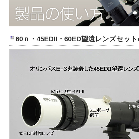
60ｎ・45EDII・60ED望遠レンズセ