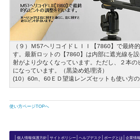
（９）Ｍ57ヘリコイドＬＩＩ【7860】で最終
す。最新ロットの【7860】は内部に遮光線を
射がより少なくなっています。ただし、２本の
になっています。（黒染め処理済）
(10）60n、60ＥＤ望遠レンズセットも使い方
使い方ページTOPへ
│
│
│
│
│
個人情報保護方針
サイトポリシー
ヘルプデスク
ボーグとは
企業情