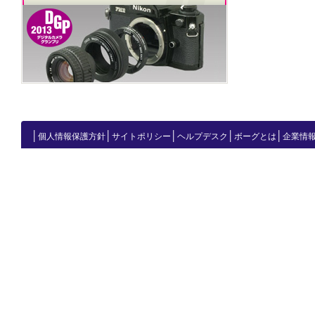
│
│
│
│
│
個人情報保護方針
サイトポリシー
ヘルプデスク
ボーグとは
企業情