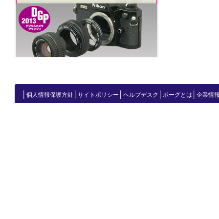
│
│
│
│
│
個人情報保護方針
サイトポリシー
ヘルプデスク
ボーグとは
企業情