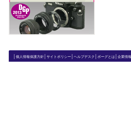
│
│
│
│
│
個人情報保護方針
サイトポリシー
ヘルプデスク
ボーグとは
企業情