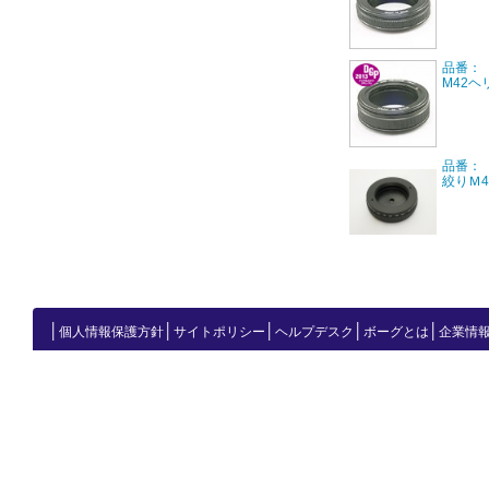
品番：【
M42ヘ
品番：【
絞りＭ4
│
│
│
│
│
個人情報保護方針
サイトポリシー
ヘルプデスク
ボーグとは
企業情