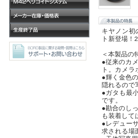
キヤノン初
ト新登場！2
＜本製品の
●従来のカ
ト。カメラ
●輝く金色
隠れるので
●ガタも最
です。
●勘合のし
も装着して
●レデュー
求される場