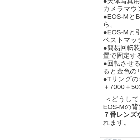
●天体写真用
カメラマウ
●EOS-M
ら。
●EOS-
ベストマッ
●簡易回転
置で固定す
●回転させ
ると金色の
●Tリング
＋7000＋50
＜どうして
EOS-Mの
７番レンズ
れます。