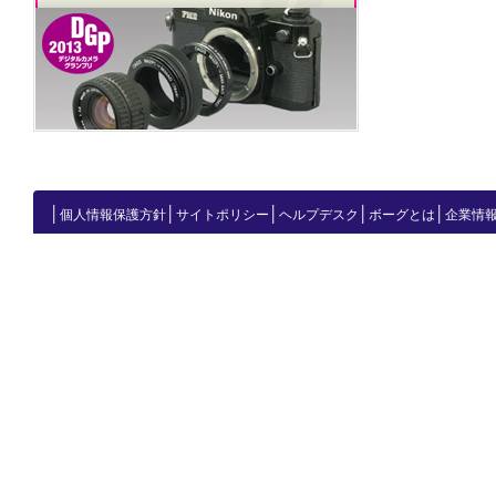
│
│
│
│
│
個人情報保護方針
サイトポリシー
ヘルプデスク
ボーグとは
企業情