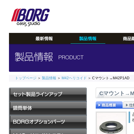
トップページ
＞
製品情報
＞
M42ヘリコイド
＞ Cマウント→M42P1AD
Cマウント→M4