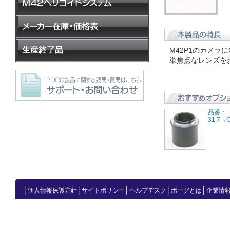
M42P1のカメ
単焦点なレンズを
品番：【
31.7
│
│
│
│
│
個人情報保護方針
サイトポリシー
ヘルプデスク
ボーグとは
企業情