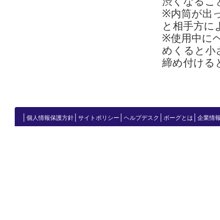
渋くなるこ
※内筒が出
と相手方に
※使用中に
めくると小
締め付ける
│
│
│
│
│
個人情報保護方針
サイトポリシー
ヘルプデスク
ボーグとは
企業情