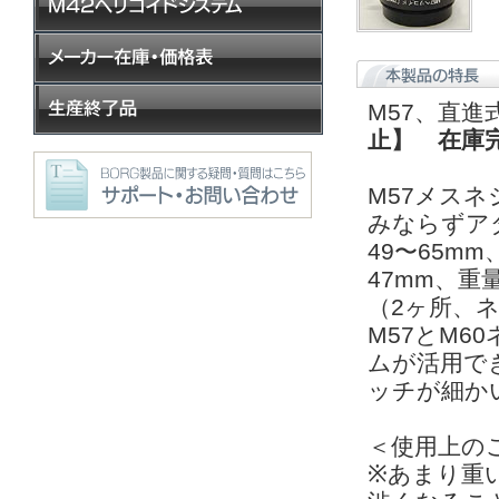
M57、直
止】 在庫完売
M57メス
みならずア
49〜65m
47mm、重
（2ヶ所、
M57とM
ムが活用で
ッチが細か
＜使用上の
※あまり重