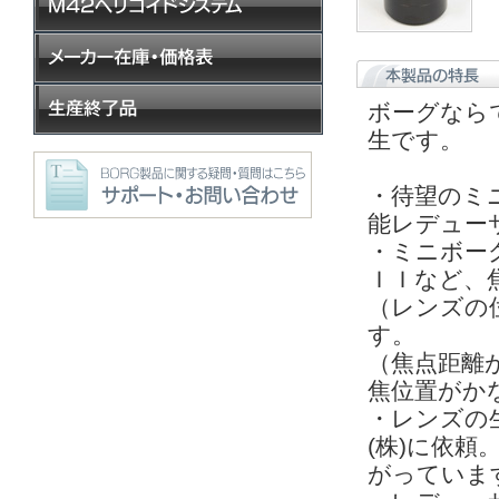
ボーグなら
生です。
・待望のミ
能レデュー
・ミニボーグ4
ＩＩなど、焦
（レンズの
す。
（焦点距離
焦位置がか
・レンズの
(株)に依
がっていま