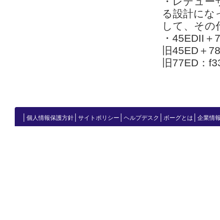
・レデューサ
る設計になっ
して、その
・45EDII＋
旧45ED＋78
旧77ED：f3
│
│
│
│
│
個人情報保護方針
サイトポリシー
ヘルプデスク
ボーグとは
企業情