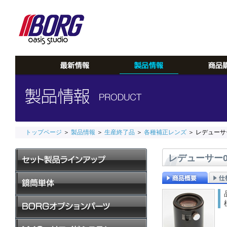
トップページ
＞
製品情報
＞
生産終了品
＞
各種補正レンズ
＞ レデューサー
レデューサー0.