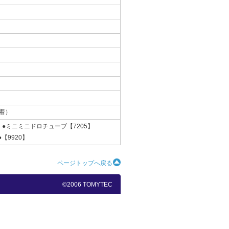
着）
】●ミニミニドロチューブ【7205】
●【9920】
ページトップへ戻る
©2006 TOMYTEC