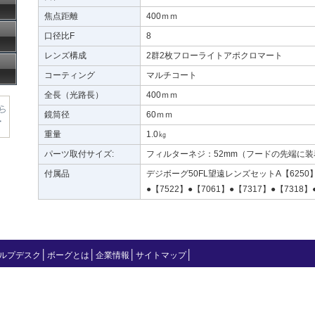
焦点距離
400ｍｍ
口径比F
8
レンズ構成
2群2枚フローライトアポクロマート
コーティング
マルチコート
全長（光路長）
400ｍｍ
鏡筒径
60ｍｍ
重量
1.0㎏
パーツ取付サイズ:
フィルターネジ：52mm（フードの先端に装
付属品
デジボーグ50FL望遠レンズセットA【6250
●【7522】●【7061】●【7317】●【7318】
│
│
│
│
ルプデスク
ボーグとは
企業情報
サイトマップ