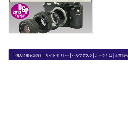
│
│
│
│
│
個人情報保護方針
サイトポリシー
ヘルプデスク
ボーグとは
企業情