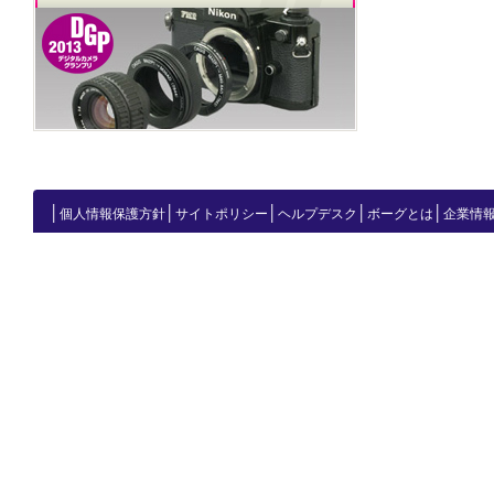
│
│
│
│
│
個人情報保護方針
サイトポリシー
ヘルプデスク
ボーグとは
企業情