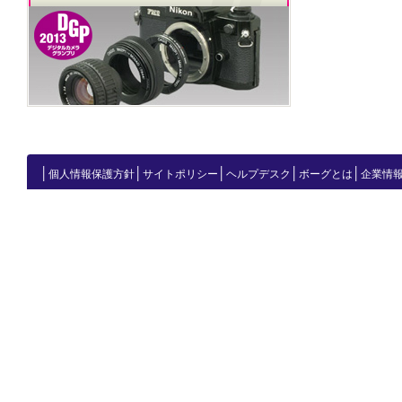
│
│
│
│
│
個人情報保護方針
サイトポリシー
ヘルプデスク
ボーグとは
企業情